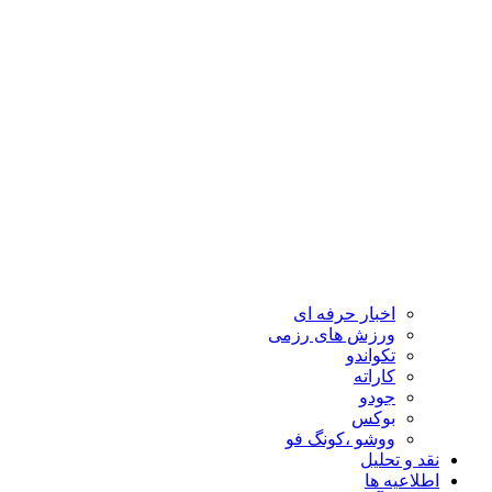
اخبار حرفه ای
ورزش های رزمی
تکواندو
کاراته
جودو
بوکس
ووشو ،کونگ فو
نقد و تحلیل
اطلاعیه ها