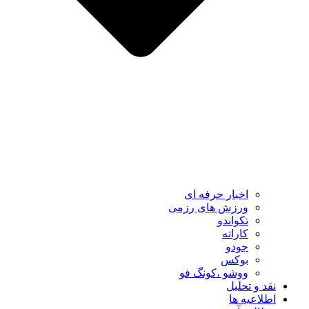
اخبار حرفه ای
ورزش های رزمی
تکواندو
کاراته
جودو
بوکس
ووشو ،کونگ فو
نقد و تحلیل
اطلاعیه ها