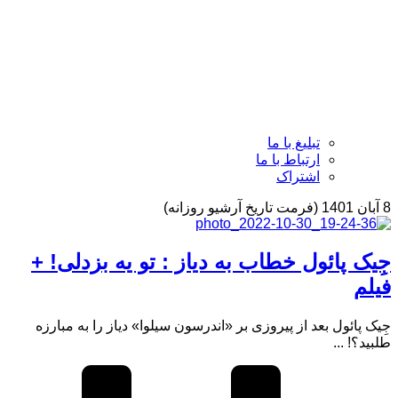
تبلیغ با ما
ارتباط با ما
اشتراک
8 آبان 1401 (فرمت تاریخ آرشیو روزانه)
جِیک پائول خطاب به دیاز : تو یه بزدلی! +
فیلم
جِیک پائول بعد از پیروزی بر «اندرسون سیلوا» دیاز را به مبارزه
طلبید؟! ...