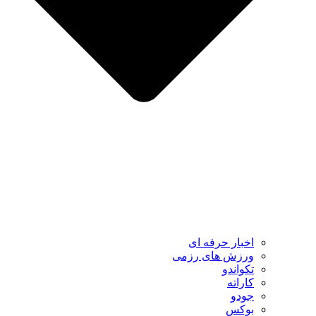
اخبار حرفه ای
ورزش های رزمی
تکواندو
کاراته
جودو
بوکس