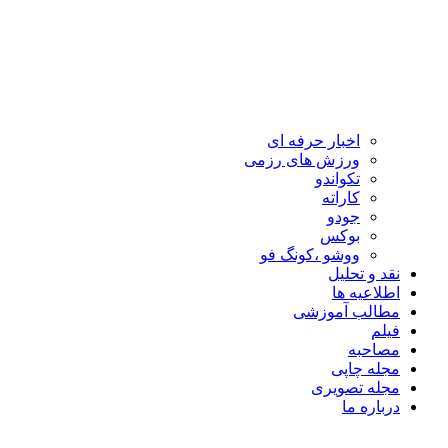
اخبار حرفه ای
ورزش های رزمی
تکواندو
کاراته
جودو
بوکس
ووشو ،کونگ فو
نقد و تحلیل
اطلاعیه ها
مطالب آموزشی
فیلم
مصاحبه
مجله چاپی
مجله تصویری
درباره ما