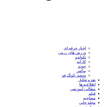
اخبار حرفه ای
ورزش های رزمی
تکواندو
کاراته
جودو
بوکس
ووشو ،کونگ فو
نقد و تحلیل
اطلاعیه ها
مطالب آموزشی
فیلم
مصاحبه
مجله چاپی