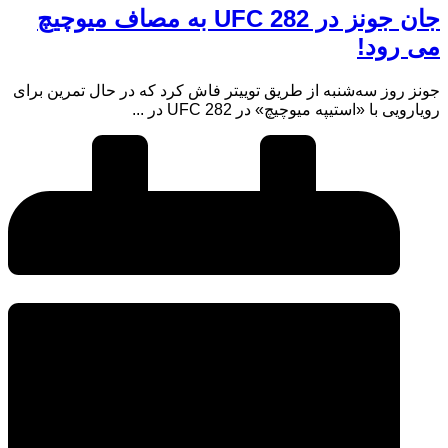
جان جونز در UFC 282 به مصاف میوچیچ
می رود!
جونز روز سه‌شنبه از طریق توییتر فاش کرد که در حال تمرین برای
رویارویی با «استیپه میوچیچ» در UFC 282 در ...