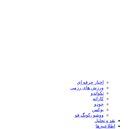
اخبار حرفه ای
ورزش های رزمی
تکواندو
کاراته
جودو
بوکس
ووشو ،کونگ فو
نقد و تحلیل
اطلاعیه ها