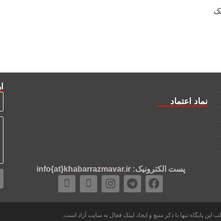
یک
ار
نماد اعتماد
پست الکترونیک: info{at}khabarrazmavar.ir
این پایگاه تنها با ذکر منبع و ایجاد لینک فعال به سایت آزاد است.