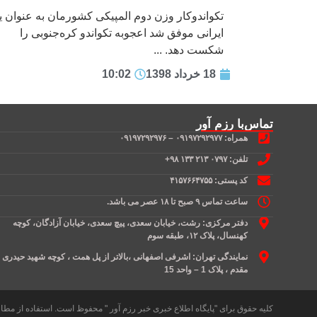
تکواندوکار وزن دوم المپیکی کشورمان به عنوان 
ایرانی موفق شد اعجوبه تکواندو کره‌جنوبی را
شکست دهد. ...
18 خرداد 1398
10:02
تماس‌با رزم آور
همراه: ۰۹۱۹۷۲۹۲۹۷۷ – ۰۹۱۹۷۲۹۲۹۷۶
تلفن: ۰۷۹۷ ۲۱۳ ۱۳۳ ۹۸+
کد پستی: ۴۱۵۷۶۶۴۷۵۵
ساعت تماس ۹ صبح تا ۱۸ عصر می باشد.
دفتر مرکزی: رشت، خیابان سعدی، پیچ سعدی، خیابان آزادگان، کوچه
کهنسال، پلاک ۱۲، طبقه سوم
نمایندگی تهران: اشرفی اصفهانی ،بالاتر از پل همت ، کوچه شهید حیدری
مقدم ، پلاک 1 – واحد 15
کلیه حقوق برای "پایگاه اطلاع خبری خبر رزم آور " محفوظ است. استفاده از مطالب 