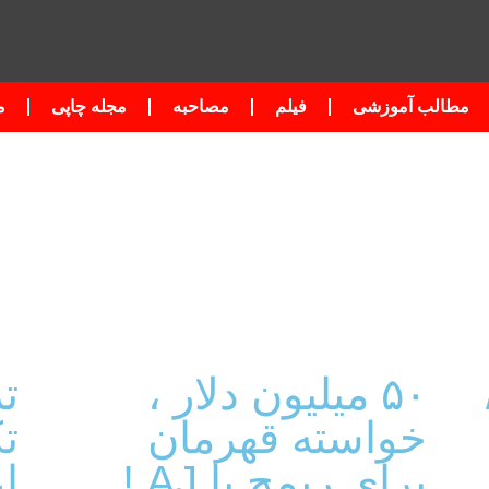
مطالب آموزشی
فیلم
مصاحبه
مجله چاپی
م
۵۰ میلیون دلار ،
ت
خواسته قهرمان
تک
برای ریمچ با AJ !
ا