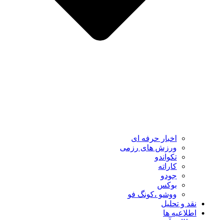
اخبار حرفه ای
ورزش های رزمی
تکواندو
کاراته
جودو
بوکس
ووشو ،کونگ فو
نقد و تحلیل
اطلاعیه ها