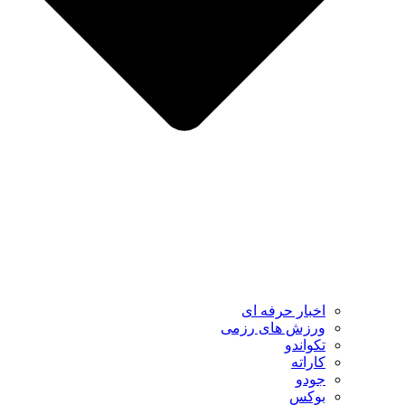
اخبار حرفه ای
ورزش های رزمی
تکواندو
کاراته
جودو
بوکس