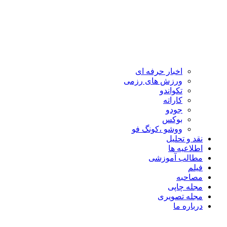
اخبار حرفه ای
ورزش های رزمی
تکواندو
کاراته
جودو
بوکس
ووشو ،کونگ فو
نقد و تحلیل
اطلاعیه ها
مطالب آموزشی
فیلم
مصاحبه
مجله چاپی
مجله تصویری
درباره ما