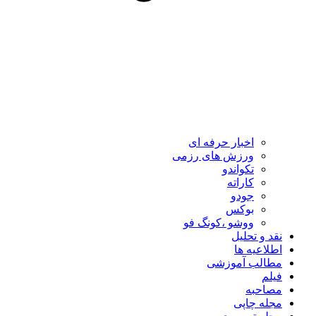
اخبار حرفه ای
ورزش های رزمی
تکواندو
کاراته
جودو
بوکس
ووشو ،کونگ فو
نقد و تحلیل
اطلاعیه ها
مطالب آموزشی
فیلم
مصاحبه
مجله چاپی