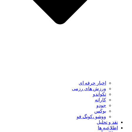
اخبار حرفه ای
ورزش های رزمی
تکواندو
کاراته
جودو
بوکس
ووشو ،کونگ فو
نقد و تحلیل
اطلاعیه ها