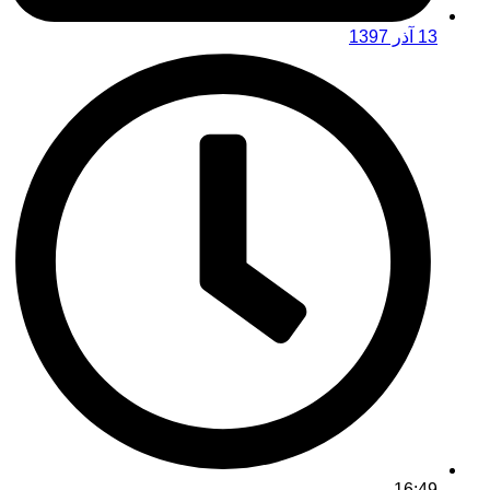
13 آذر 1397
16:49