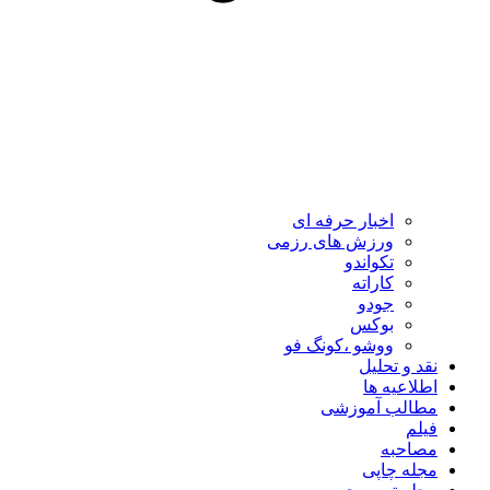
اخبار حرفه ای
ورزش های رزمی
تکواندو
کاراته
جودو
بوکس
ووشو ،کونگ فو
نقد و تحلیل
اطلاعیه ها
مطالب آموزشی
فیلم
مصاحبه
مجله چاپی