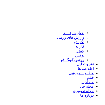
اخبار حرفه ای
ورزش های رزمی
تکواندو
کاراته
جودو
بوکس
ووشو ،کونگ فو
نقد و تحلیل
اطلاعیه ها
مطالب آموزشی
فیلم
مصاحبه
مجله چاپی
مجله تصویری
درباره ما