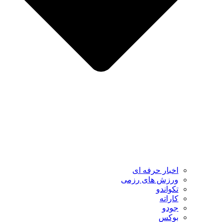
اخبار حرفه ای
ورزش های رزمی
تکواندو
کاراته
جودو
بوکس