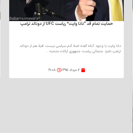
حمایت تمام قد “دانا وایت” ریاست UFC از دونالد ترامپ
ح
دانا وایت با وجود آنکه گفته اصلا آدم سیاسی نیست، قبلا هم از دونالد
ترامپ نامزد جنجالی ریاست جمهوری ایالات متحده ...
۶ مرداد ۱۳۹۵
۱۹:۰۸