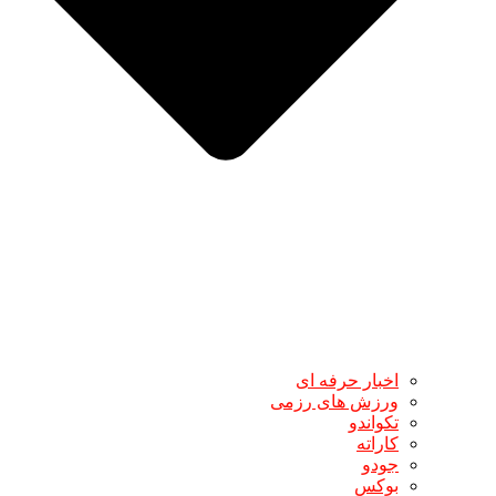
اخبار حرفه ای
ورزش های رزمی
تکواندو
کاراته
جودو
بوکس