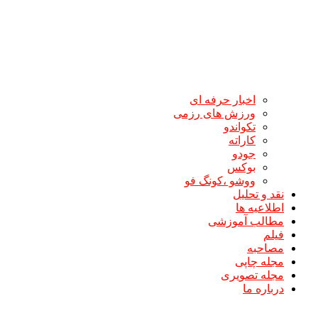
اخبار حرفه ای
ورزش های رزمی
تکواندو
کاراته
جودو
بوکس
ووشو ،کونگ فو
نقد و تحلیل
اطلاعیه ها
مطالب آموزشی
فیلم
مصاحبه
مجله چاپی
مجله تصویری
درباره ما