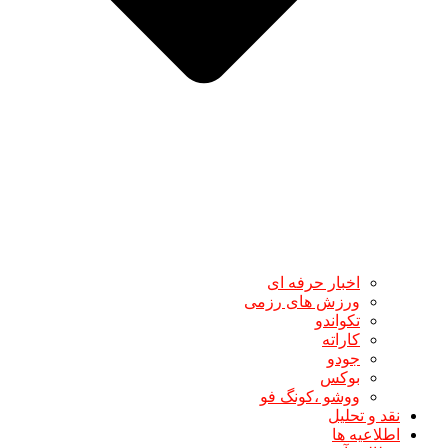
اخبار حرفه ای
ورزش های رزمی
تکواندو
کاراته
جودو
بوکس
ووشو ،کونگ فو
نقد و تحلیل
اطلاعیه ها