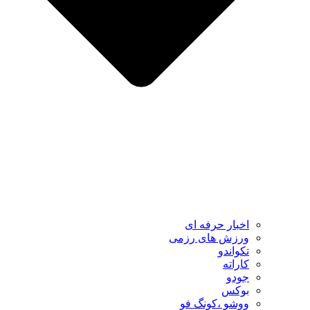
اخبار حرفه ای
ورزش های رزمی
تکواندو
کاراته
جودو
بوکس
ووشو ،کونگ فو