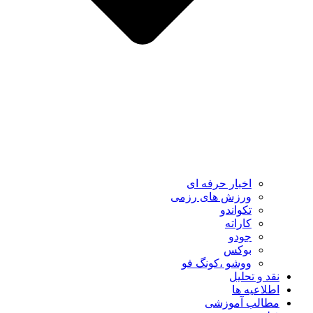
اخبار حرفه ای
ورزش های رزمی
تکواندو
کاراته
جودو
بوکس
ووشو ،کونگ فو
نقد و تحلیل
اطلاعیه ها
مطالب آموزشی