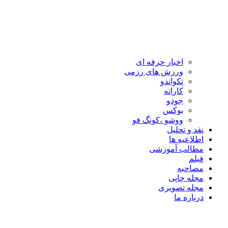
اخبار حرفه ای
ورزش های رزمی
تکواندو
کاراته
جودو
بوکس
ووشو ،کونگ فو
نقد و تحلیل
اطلاعیه ها
مطالب آموزشی
فیلم
مصاحبه
مجله چاپی
مجله تصویری
درباره ما