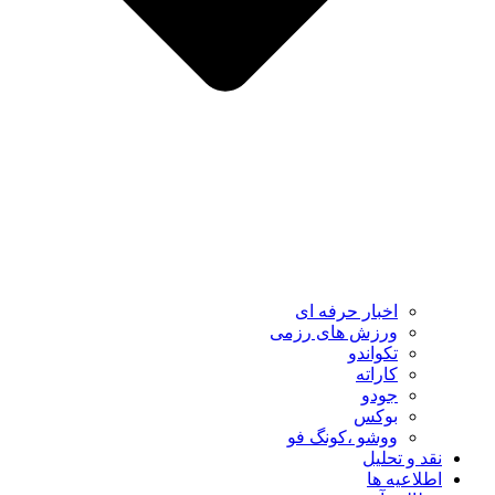
اخبار حرفه ای
ورزش های رزمی
تکواندو
کاراته
جودو
بوکس
ووشو ،کونگ فو
نقد و تحلیل
اطلاعیه ها