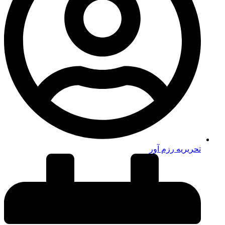
تحریریه رزم آور