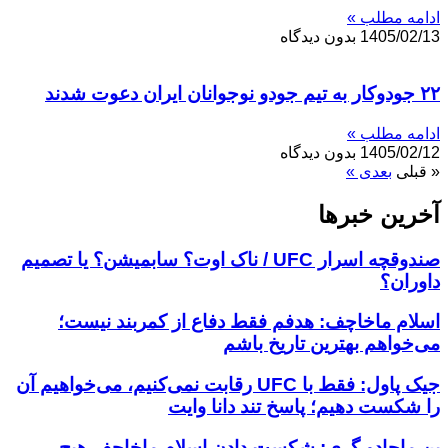
ادامه مطلب »
1405/02/13
بدون دیدگاه
۲۲ جودوکار به تیم جودو نوجوانان ایران دعوت شدند
ادامه مطلب »
1405/02/12
بدون دیدگاه
« قبلی
بعدی »
آخرین خبر‌‌ها
صندوقچه اسرار UFC / ناک اوت؟ سابمیشن؟ یا تصمیم
داوران؟
اسلام ماخاچف: هدفم فقط دفاع از کمربند نیست؛
می‌خواهم بهترین تاریخ باشم
جیک پاول: فقط با UFC رقابت نمی‌کنیم، می‌خواهیم آن
را شکست دهیم؛ پاسخ تند دانا وایت
ین ماچادو گری: شکست دادن اسلام ماخاچف هیچ