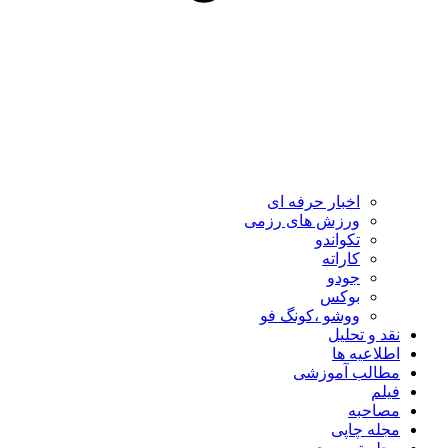
اخبار حرفه ای
ورزش های رزمی
تکواندو
کاراته
جودو
بوکس
ووشو ،کونگ فو
نقد و تحلیل
اطلاعیه ها
مطالب آموزشی
فیلم
مصاحبه
مجله چاپی