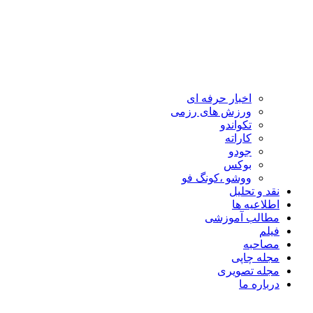
اخبار حرفه ای
ورزش های رزمی
تکواندو
کاراته
جودو
بوکس
ووشو ،کونگ فو
نقد و تحلیل
اطلاعیه ها
مطالب آموزشی
فیلم
مصاحبه
مجله چاپی
مجله تصویری
درباره ما