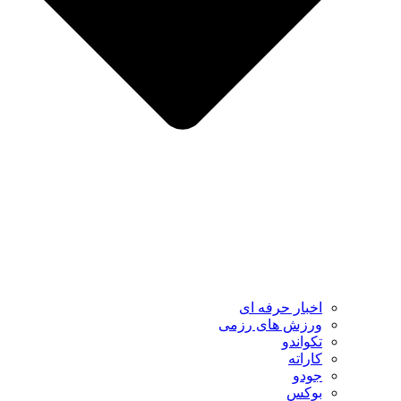
اخبار حرفه ای
ورزش های رزمی
تکواندو
کاراته
جودو
بوکس