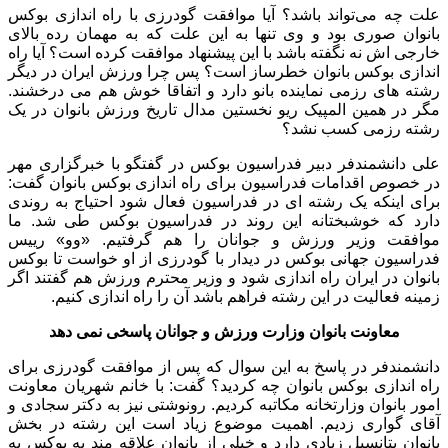
علت چه می‌تواند باشد؟ آیا موافقت گودرزی با راه اندازی بوکس
بانوان صوری بود و وی تنها به این علت که به مهمان رده بالای
خارجی اش نه نگفته باشد با این پیشنهاد موافقت کرده است؟ آیا راه
اندازی بوکس بانوان خطرساز است؟ پس چرا ورزش ایران در دیگر
رشته های رزمی نماینده بانو دارد و اتفاقا خوش هم می درخشند.
مگر در همین المپیک ریو نخستین مدال تاریخ ورزش بانوان در یک
رشته رزمی کسب نشد؟
علی دانشمندفر دبیر فدراسیون بوکس در گفتگو با خبرگزاری مهر
در خصوص اقدامات فدراسیون برای راه اندازی بوکس بانوان گفت:
برای اینکه یک رشته ای در فدراسیون فعال شود احتیاج به روندی
دارد که خوشبختانه این روند در فدراسیون بوکس طی شد. ما
موافقت وزیر ورزش و جوانان را هم گرفتیم. «وو» رییس
فدراسیون جهانی بوکس در دیدار با گودرزی از او خواست تا بوکس
بانوان در ایران راه اندازی شود و وزیر محترم ورزش هم گفتند اگر
زمینه فعالیت در این رشته فراهم باشد آن را راه اندازی کنیم.
معاونت بانوان وزارت ورزش و جوانان پاسخی نمی دهد
دانشمندفر در پاسخ به این سوال که پس از موافقت گودرزی برای
راه اندازی بوکس بانوان چه کردید؟ گفت: با خانم شهریان معاونت
امور بانوان وزارتخانه مکاتبه کردیم. رونوشتی نیز به دکتر سجادی و
آقای گواری زدیم. اهمیت موضوع زیاد است این رشته در بخش
بانوان پتانسیل زیادی دارد و خیلی از بانوان علاقه مند به بوکس به