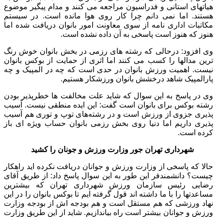
هیاتهای استانی و فدراسیون مراجعه می کنند و مدام پیگیر موضوع
هستند. اما نمی دانم چرا کار روی هوا مانده است. در سیستم
مکاتبات اداری نامه از سوی معاونت امور بانوان دریافت شده اما
هنوز که هنوز است پاسخی به آن داده نشده است.
وی افزود: درحالی که رشته های رزمی در بخش بانوان خوش رنگ
ترین مدالها را کسب می کنند اما اثری از حمایت از بوکس بانوان
نیست. اهمیت ورزش بانوان در حدی است که چه در المپیک و چه
پارالمپیک شاهد درخشش بانوان ورزشکار هستیم.
وی در پاسخ به این سوال که شاید علت مخالفت ها خطرپذیر بودن
رشته بوکس برای بانوان است گفت: این ایده منطقی نیست. آسیب
پذیری جزوی از ورزش است و در رشته‌های توپ و توری هم آسیب
پذیری داریم اما دنیا روی بخش رزمی بانوان حساب ویژه ای باز
کرده است.
شهرداری تهران جور وزارت ورزش و جونان را کشید
حالا که پاسخی از وزارت ورزش و جوانان دریافت نکرده اید راهکار
چیست؟ دانشمندفر این طور به این سوال پاسخ داد: از طریق آقای
رضایی رئیس سازمان ورزش شهرداری تهران که بیشترین
مساعدتها را با ما داشته اند قول گرفته ایم تا بوکس بانوان را در این
نهاد ورزشی که هم مستقل است و هم بودجه اش از بودجه وزارت
ورزش و جوانان بیشتر است راه بیاندازیم. شاید از این طریق وزارت