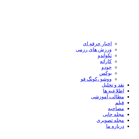
اخبار حرفه ای
ورزش های رزمی
تکواندو
کاراته
جودو
بوکس
ووشو ،کونگ فو
نقد و تحلیل
اطلاعیه ها
مطالب آموزشی
فیلم
مصاحبه
مجله چاپی
مجله تصویری
درباره ما