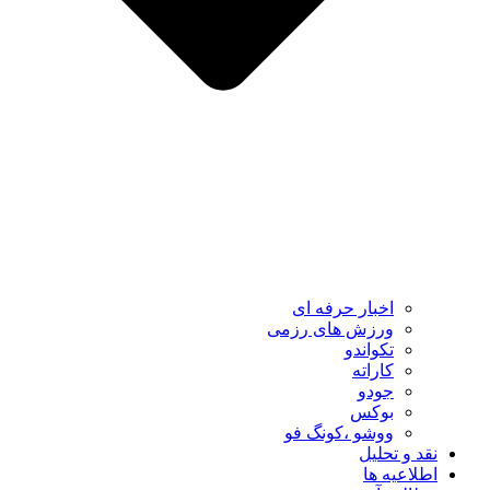
اخبار حرفه ای
ورزش های رزمی
تکواندو
کاراته
جودو
بوکس
ووشو ،کونگ فو
نقد و تحلیل
اطلاعیه ها