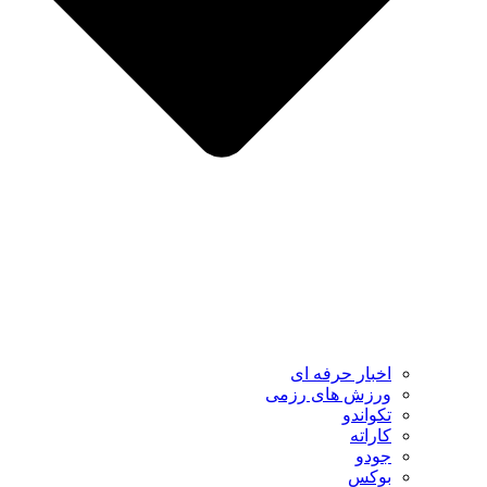
اخبار حرفه ای
ورزش های رزمی
تکواندو
کاراته
جودو
بوکس