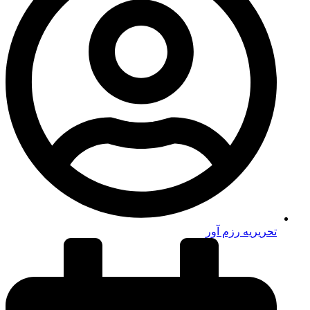
تحریریه رزم آور