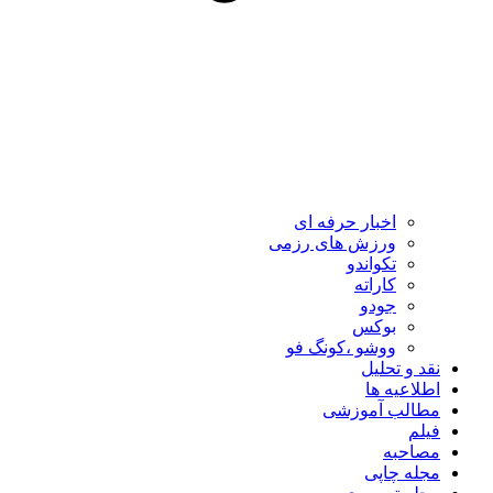
اخبار حرفه ای
ورزش های رزمی
تکواندو
کاراته
جودو
بوکس
ووشو ،کونگ فو
نقد و تحلیل
اطلاعیه ها
مطالب آموزشی
فیلم
مصاحبه
مجله چاپی