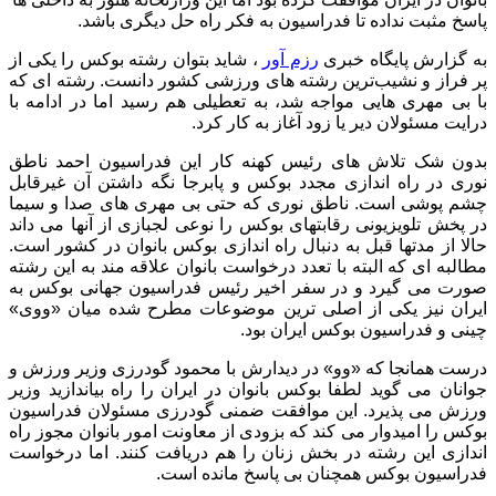
پاسخ مثبت نداده تا فدراسیون به فکر راه حل دیگری باشد.
به گزارش پایگاه خبری
رزم آور
، شاید بتوان رشته بوکس را یکی از
پر فراز و نشیب‌ترین رشته های ورزشی کشور دانست. رشته ای که
با بی مهری هایی مواجه شد، به تعطیلی هم رسید اما در ادامه با
درایت مسئولان دیر یا زود آغاز به کار کرد.
بدون شک تلاش های رئیس کهنه کار این فدراسیون احمد ناطق
نوری در راه اندازی مجدد بوکس و پابرجا نگه داشتن آن غیرقابل
چشم پوشی است. ناطق نوری که حتی بی مهری های صدا و سیما
در پخش تلویزیونی رقابتهای بوکس را نوعی لجبازی از آنها می داند
حالا از مدتها قبل به دنبال راه اندازی بوکس بانوان در کشور است.
مطالبه ای که البته با تعدد درخواست بانوان علاقه مند به این رشته
صورت می گیرد و در سفر اخیر رئیس فدراسیون جهانی بوکس به
ایران نیز یکی از اصلی ترین موضوعات مطرح شده میان «ووی»
چینی و فدراسیون بوکس ایران بود.
درست همانجا که «وو» در دیدارش با محمود گودرزی وزیر ورزش و
جوانان می گوید لطفا بوکس بانوان در ایران را راه بیاندازید وزیر
ورزش می پذیرد. این موافقت ضمنی گودرزی مسئولان فدراسیون
بوکس را امیدوار می کند که بزودی از معاونت امور بانوان مجوز راه
اندازی این رشته در بخش زنان را هم دریافت کنند. اما درخواست
فدراسیون بوکس همچنان بی پاسخ مانده است.