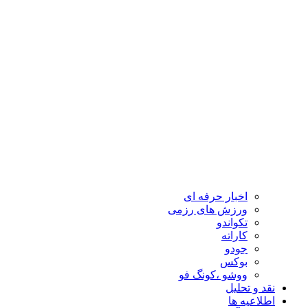
اخبار حرفه ای
ورزش های رزمی
تکواندو
کاراته
جودو
بوکس
ووشو ،کونگ فو
نقد و تحلیل
اطلاعیه ها