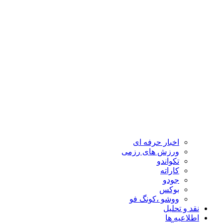
اخبار حرفه ای
ورزش های رزمی
تکواندو
کاراته
جودو
بوکس
ووشو ،کونگ فو
نقد و تحلیل
اطلاعیه ها