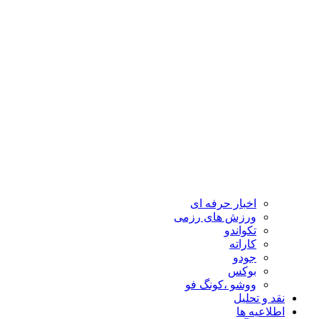
اخبار حرفه ای
ورزش های رزمی
تکواندو
کاراته
جودو
بوکس
ووشو ،کونگ فو
نقد و تحلیل
اطلاعیه ها