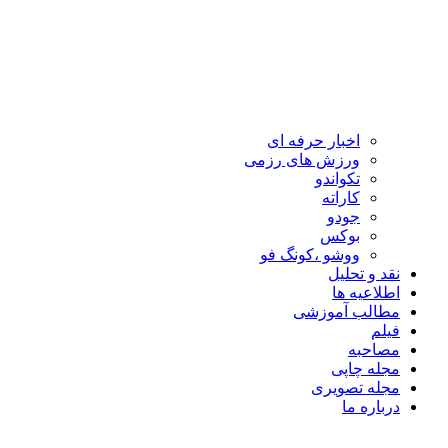
اخبار حرفه ای
ورزش های رزمی
تکواندو
کاراته
جودو
بوکس
ووشو ،کونگ فو
نقد و تحلیل
اطلاعیه ها
مطالب آموزشی
فیلم
مصاحبه
مجله چاپی
مجله تصویری
درباره ما