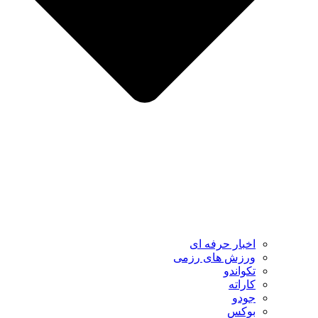
اخبار حرفه ای
ورزش های رزمی
تکواندو
کاراته
جودو
بوکس