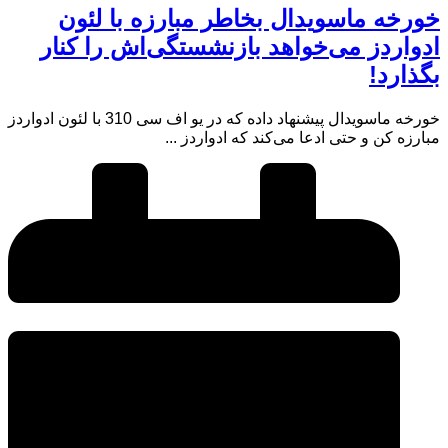
خورخه ماسویدال بخاطر مبارزه با لئون
ادواردز می‌خواهد بازنشستگی‌اش را کنار
بگذارد!
خورخه ماسویدال پیشنهاد داده که در یو اف سی 310 با لئون ادواردز
مبارزه کن و حتی ادعا می‌کند که ادواردز ...