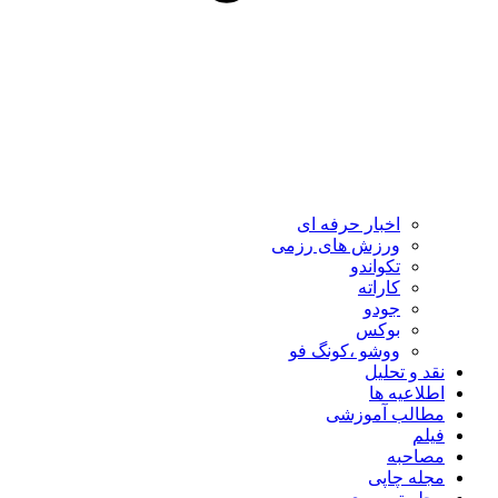
اخبار حرفه ای
ورزش های رزمی
تکواندو
کاراته
جودو
بوکس
ووشو ،کونگ فو
نقد و تحلیل
اطلاعیه ها
مطالب آموزشی
فیلم
مصاحبه
مجله چاپی