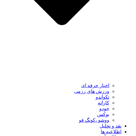
اخبار حرفه ای
ورزش های رزمی
تکواندو
کاراته
جودو
بوکس
ووشو ،کونگ فو
نقد و تحلیل
اطلاعیه ها