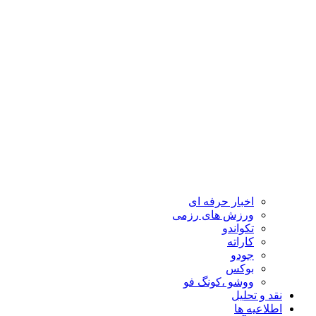
اخبار حرفه ای
ورزش های رزمی
تکواندو
کاراته
جودو
بوکس
ووشو ،کونگ فو
نقد و تحلیل
اطلاعیه ها