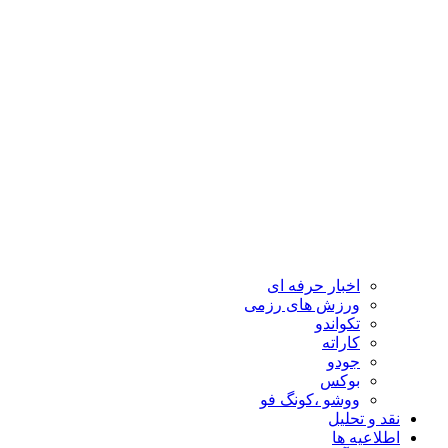
اخبار حرفه ای
ورزش های رزمی
تکواندو
کاراته
جودو
بوکس
ووشو ،کونگ فو
نقد و تحلیل
اطلاعیه ها