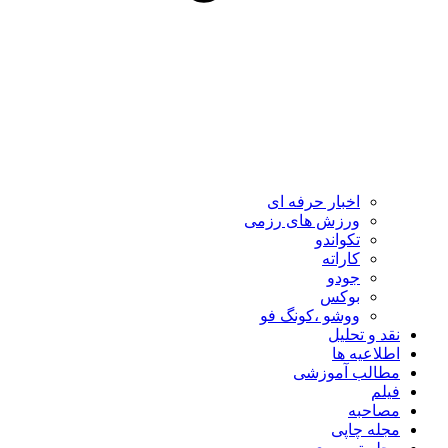
اخبار حرفه ای
ورزش های رزمی
تکواندو
کاراته
جودو
بوکس
ووشو ،کونگ فو
نقد و تحلیل
اطلاعیه ها
مطالب آموزشی
فیلم
مصاحبه
مجله چاپی