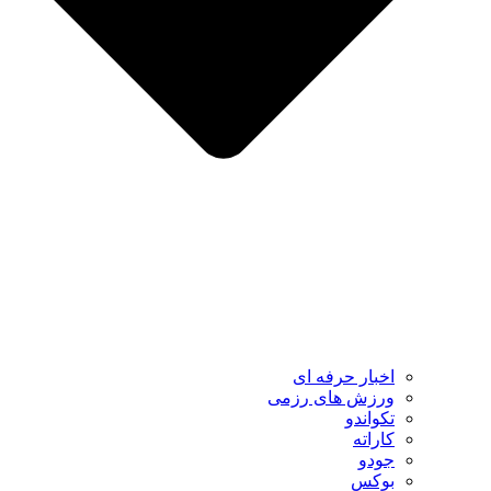
اخبار حرفه ای
ورزش های رزمی
تکواندو
کاراته
جودو
بوکس