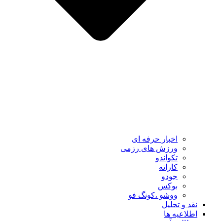
اخبار حرفه ای
ورزش های رزمی
تکواندو
کاراته
جودو
بوکس
ووشو ،کونگ فو
نقد و تحلیل
اطلاعیه ها