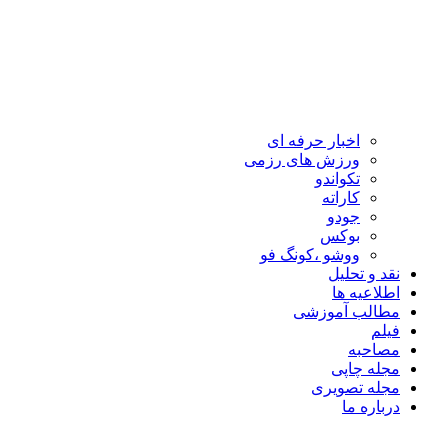
اخبار حرفه ای
ورزش های رزمی
تکواندو
کاراته
جودو
بوکس
ووشو ،کونگ فو
نقد و تحلیل
اطلاعیه ها
مطالب آموزشی
فیلم
مصاحبه
مجله چاپی
مجله تصویری
درباره ما