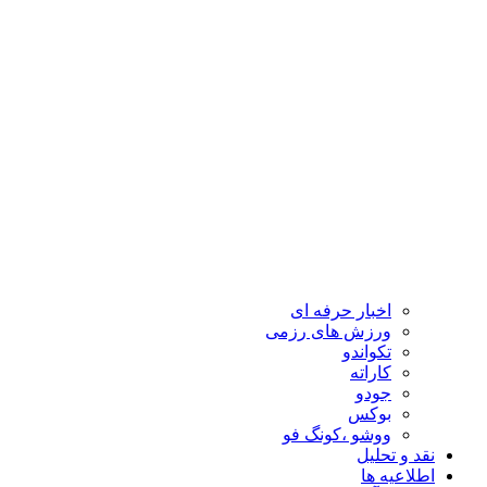
اخبار حرفه ای
ورزش های رزمی
تکواندو
کاراته
جودو
بوکس
ووشو ،کونگ فو
نقد و تحلیل
اطلاعیه ها