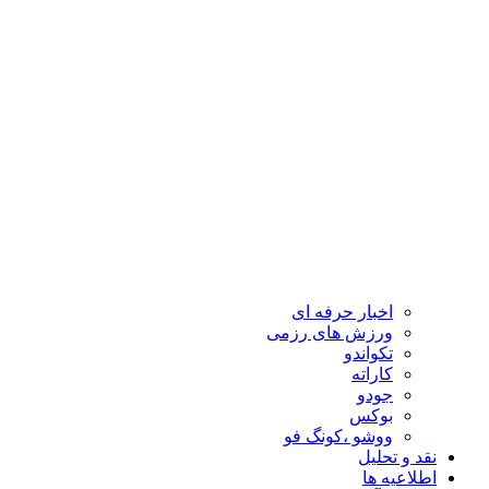
اخبار حرفه ای
ورزش های رزمی
تکواندو
کاراته
جودو
بوکس
ووشو ،کونگ فو
نقد و تحلیل
اطلاعیه ها