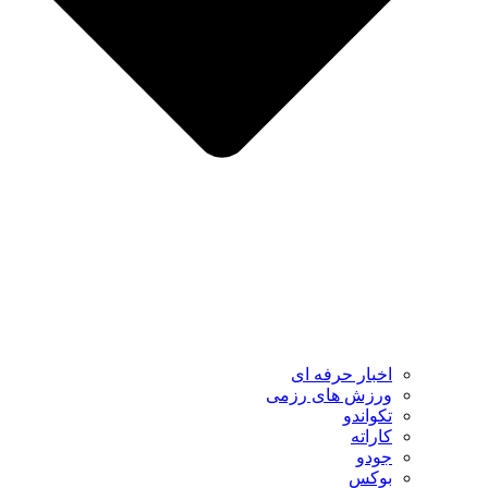
اخبار حرفه ای
ورزش های رزمی
تکواندو
کاراته
جودو
بوکس