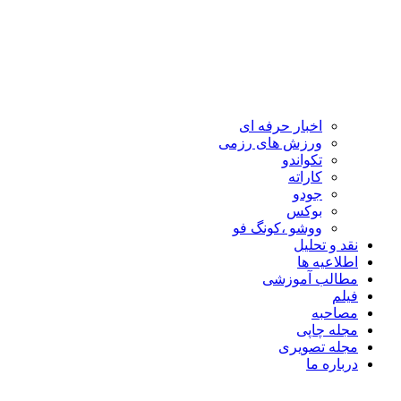
اخبار حرفه ای
ورزش های رزمی
تکواندو
کاراته
جودو
بوکس
ووشو ،کونگ فو
نقد و تحلیل
اطلاعیه ها
مطالب آموزشی
فیلم
مصاحبه
مجله چاپی
مجله تصویری
درباره ما