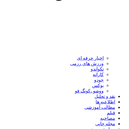
اخبار حرفه ای
ورزش های رزمی
تکواندو
کاراته
جودو
بوکس
ووشو ،کونگ فو
نقد و تحلیل
اطلاعیه ها
مطالب آموزشی
فیلم
مصاحبه
مجله چاپی