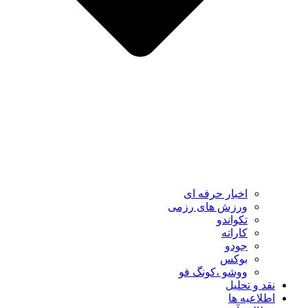
اخبار حرفه ای
ورزش های رزمی
تکواندو
کاراته
جودو
بوکس
ووشو ،کونگ فو
نقد و تحلیل
اطلاعیه ها