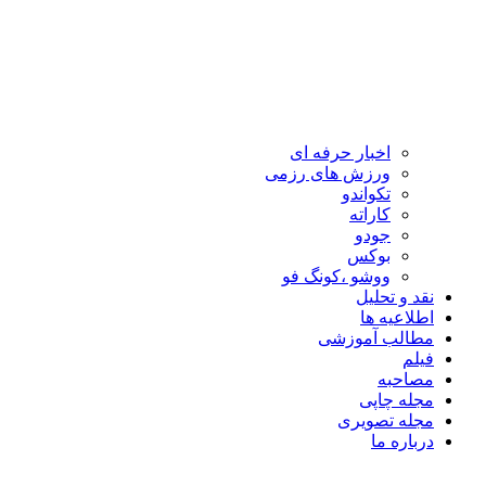
اخبار حرفه ای
ورزش های رزمی
تکواندو
کاراته
جودو
بوکس
ووشو ،کونگ فو
نقد و تحلیل
اطلاعیه ها
مطالب آموزشی
فیلم
مصاحبه
مجله چاپی
مجله تصویری
درباره ما