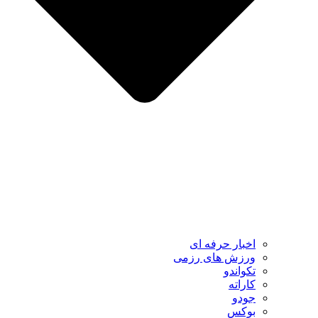
اخبار حرفه ای
ورزش های رزمی
تکواندو
کاراته
جودو
بوکس