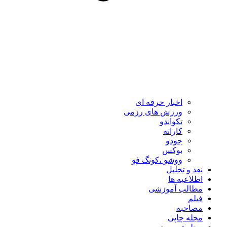
اخبار حرفه ای
ورزش های رزمی
تکواندو
کاراته
جودو
بوکس
ووشو ،کونگ فو
نقد و تحلیل
اطلاعیه ها
مطالب آموزشی
فیلم
مصاحبه
مجله چاپی