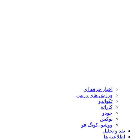
اخبار حرفه ای
ورزش های رزمی
تکواندو
کاراته
جودو
بوکس
ووشو ،کونگ فو
نقد و تحلیل
اطلاعیه ها