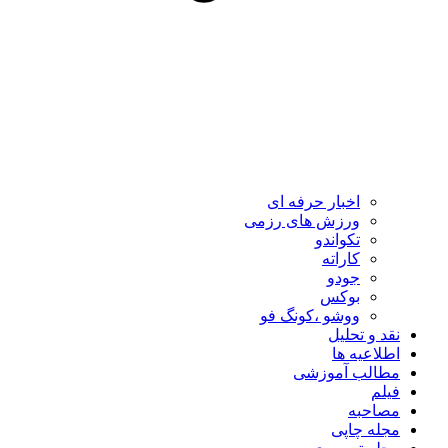
اخبار حرفه ای
ورزش های رزمی
تکواندو
کاراته
جودو
بوکس
ووشو ،کونگ فو
نقد و تحلیل
اطلاعیه ها
مطالب آموزشی
فیلم
مصاحبه
مجله چاپی