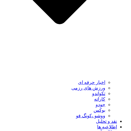
اخبار حرفه ای
ورزش های رزمی
تکواندو
کاراته
جودو
بوکس
ووشو ،کونگ فو
نقد و تحلیل
اطلاعیه ها