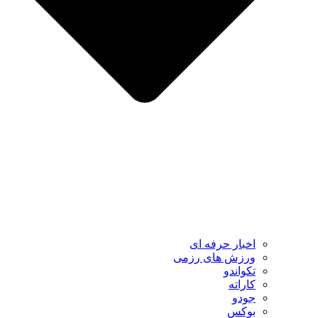
اخبار حرفه ای
ورزش های رزمی
تکواندو
کاراته
جودو
بوکس