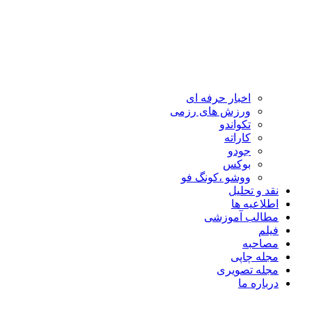
اخبار حرفه ای
ورزش های رزمی
تکواندو
کاراته
جودو
بوکس
ووشو ،کونگ فو
نقد و تحلیل
اطلاعیه ها
مطالب آموزشی
فیلم
مصاحبه
مجله چاپی
مجله تصویری
درباره ما