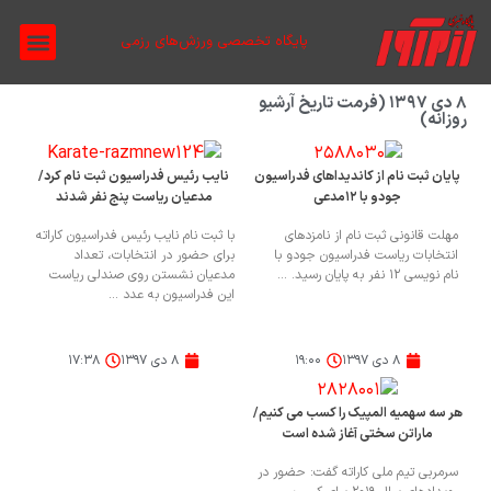
پایگاه تخصصی ورزش‌های رزمی
درباره ما
مجله چاپی
نقد و تحلیل
مطالب آموز
مجله تصو
۸ دی ۱۳۹۷ (فرمت تاریخ آرشیو
روزانه)
پایان ثبت نام از کاندیداهای فدراسیون
نایب رئیس فدراسیون ثبت نام کرد/
جودو با ۱۲مدعی
مدعیان ریاست پنج نفر شدند
مهلت قانونی ثبت نام از نامزدهای
با ثبت نام نایب رئیس فدراسیون کاراته
انتخابات ریاست فدراسیون جودو با
برای حضور در انتخابات، تعداد
نام نویسی ۱۲ نفر به پایان رسید. ...
مدعیان نشستن روی صندلی ریاست
این فدراسیون به عدد ...
۸ دی ۱۳۹۷
۱۹:۰۰
۸ دی ۱۳۹۷
۱۷:۳۸
هر سه سهمیه المپیک را کسب می کنیم/
ماراتن سختی آغاز شده است
سرمربی تیم ملی کاراته گفت: حضور در