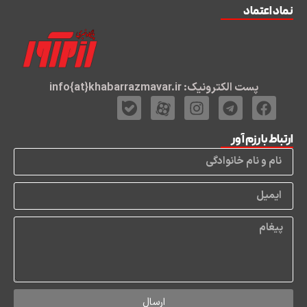
نماد اعتماد
پست الکترونیک: info{at}khabarrazmavar.ir
ارتباط با رزم آور
ارسال