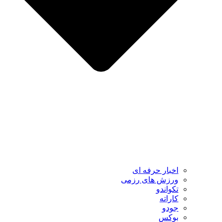
اخبار حرفه ای
ورزش های رزمی
تکواندو
کاراته
جودو
بوکس