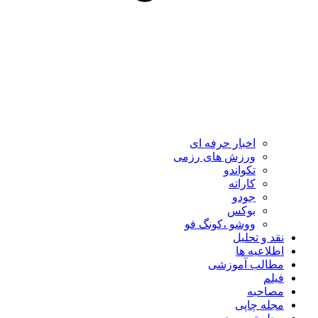
اخبار حرفه ای
ورزش های رزمی
تکواندو
کاراته
جودو
بوکس
ووشو ،کونگ فو
نقد و تحلیل
اطلاعیه ها
مطالب آموزشی
فیلم
مصاحبه
مجله چاپی