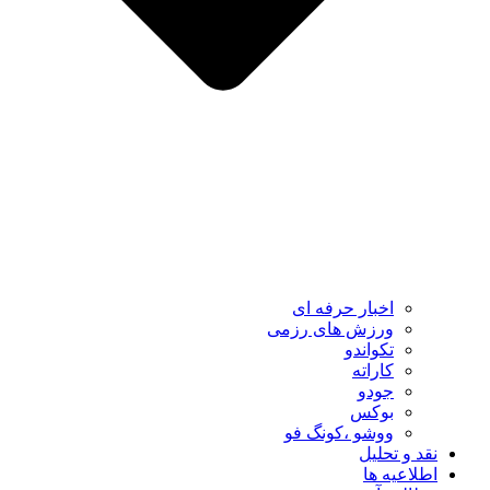
اخبار حرفه ای
ورزش های رزمی
تکواندو
کاراته
جودو
بوکس
ووشو ،کونگ فو
نقد و تحلیل
اطلاعیه ها