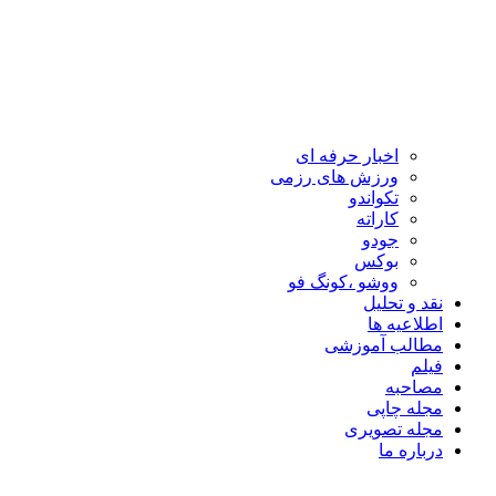
اخبار حرفه ای
ورزش های رزمی
تکواندو
کاراته
جودو
بوکس
ووشو ،کونگ فو
نقد و تحلیل
اطلاعیه ها
مطالب آموزشی
فیلم
مصاحبه
مجله چاپی
مجله تصویری
درباره ما