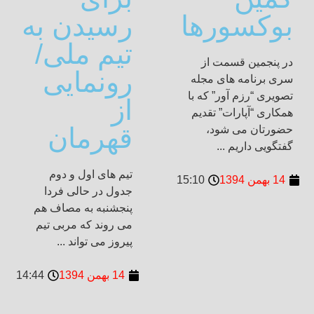
بوکسورها
رسیدن به
تیم ملی/
در پنجمین قسمت از
رونمایی
سری برنامه های مجله
تصویری “رزم آور” که با
از
همکاری “آپارات” تقدیم
قهرمان
حضورتان می شود،
گفتگویی داریم ...
تیم های اول و دوم
14 بهمن 1394
15:10
جدول در حالی فردا
پنجشنبه به مصاف هم
می روند که مربی تیم
پیروز می تواند ...
14 بهمن 1394
14:44