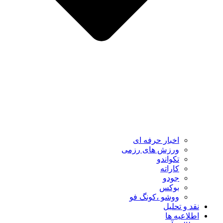
اخبار حرفه ای
ورزش های رزمی
تکواندو
کاراته
جودو
بوکس
ووشو ،کونگ فو
نقد و تحلیل
اطلاعیه ها