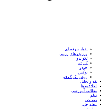
اخبار حرفه ای
ورزش های رزمی
تکواندو
کاراته
جودو
بوکس
ووشو ،کونگ فو
نقد و تحلیل
اطلاعیه ها
مطالب آموزشی
فیلم
مصاحبه
مجله چاپی