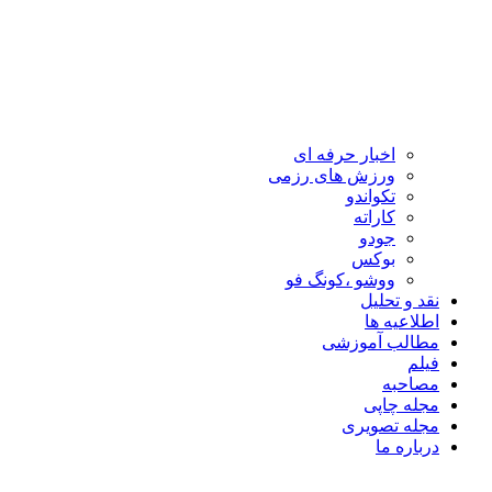
اخبار حرفه ای
ورزش های رزمی
تکواندو
کاراته
جودو
بوکس
ووشو ،کونگ فو
نقد و تحلیل
اطلاعیه ها
مطالب آموزشی
فیلم
مصاحبه
مجله چاپی
مجله تصویری
درباره ما