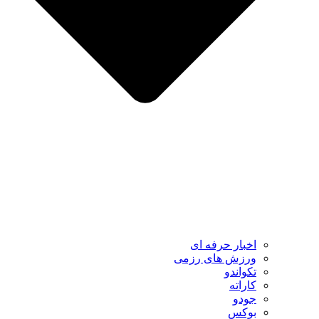
اخبار حرفه ای
ورزش های رزمی
تکواندو
کاراته
جودو
بوکس