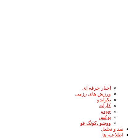
اخبار حرفه ای
ورزش های رزمی
تکواندو
کاراته
جودو
بوکس
ووشو ،کونگ فو
نقد و تحلیل
اطلاعیه ها