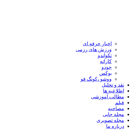
اخبار حرفه ای
ورزش های رزمی
تکواندو
کاراته
جودو
بوکس
ووشو ،کونگ فو
نقد و تحلیل
اطلاعیه ها
مطالب آموزشی
فیلم
مصاحبه
مجله چاپی
مجله تصویری
درباره ما