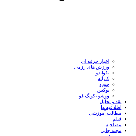
اخبار حرفه ای
ورزش های رزمی
تکواندو
کاراته
جودو
بوکس
ووشو ،کونگ فو
نقد و تحلیل
اطلاعیه ها
مطالب آموزشی
فیلم
مصاحبه
مجله چاپی