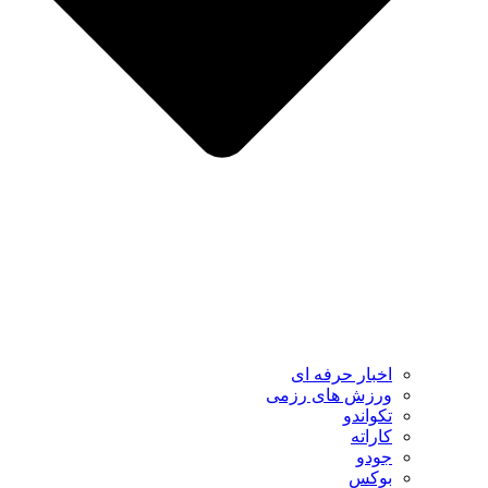
اخبار حرفه ای
ورزش های رزمی
تکواندو
کاراته
جودو
بوکس