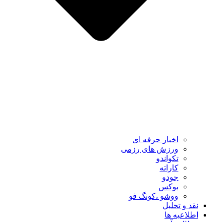
اخبار حرفه ای
ورزش های رزمی
تکواندو
کاراته
جودو
بوکس
ووشو ،کونگ فو
نقد و تحلیل
اطلاعیه ها