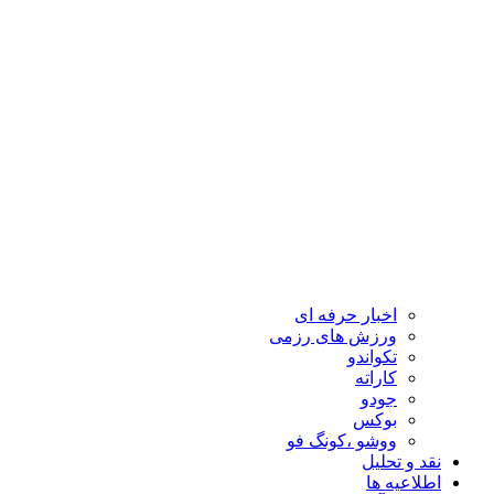
اخبار حرفه ای
ورزش های رزمی
تکواندو
کاراته
جودو
بوکس
ووشو ،کونگ فو
نقد و تحلیل
اطلاعیه ها