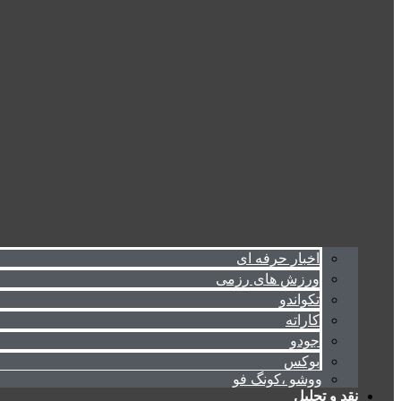
اخبار حرفه ای
ورزش های رزمی
تکواندو
کاراته
جودو
بوکس
ووشو ،کونگ فو
نقد و تحلیل