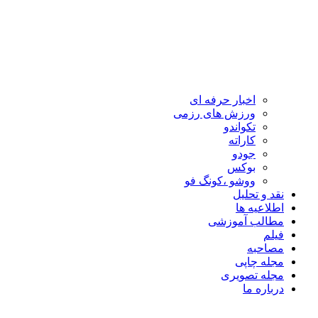
اخبار حرفه ای
ورزش های رزمی
تکواندو
کاراته
جودو
بوکس
ووشو ،کونگ فو
نقد و تحلیل
اطلاعیه ها
مطالب آموزشی
فیلم
مصاحبه
مجله چاپی
مجله تصویری
درباره ما