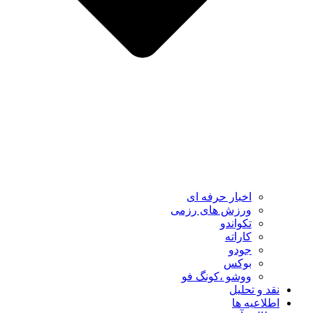
اخبار حرفه ای
ورزش های رزمی
تکواندو
کاراته
جودو
بوکس
ووشو ،کونگ فو
نقد و تحلیل
اطلاعیه ها