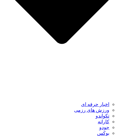
اخبار حرفه ای
ورزش های رزمی
تکواندو
کاراته
جودو
بوکس