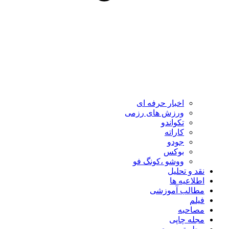
اخبار حرفه ای
ورزش های رزمی
تکواندو
کاراته
جودو
بوکس
ووشو ،کونگ فو
نقد و تحلیل
اطلاعیه ها
مطالب آموزشی
فیلم
مصاحبه
مجله چاپی