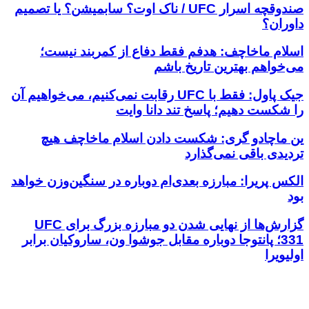
صندوقچه اسرار UFC / ناک اوت؟ سابمیشن؟ یا تصمیم
داوران؟
اسلام ماخاچف: هدفم فقط دفاع از کمربند نیست؛
می‌خواهم بهترین تاریخ باشم
جیک پاول: فقط با UFC رقابت نمی‌کنیم، می‌خواهیم آن
را شکست دهیم؛ پاسخ تند دانا وایت
ین ماچادو گری: شکست دادن اسلام ماخاچف هیچ
تردیدی باقی نمی‌گذارد
الکس پریرا: مبارزه بعدی‌ام دوباره در سنگین‌وزن خواهد
بود
گزارش‌ها از نهایی شدن دو مبارزه بزرگ برای UFC
331؛ پانتوجا دوباره مقابل جوشوا ون، ساروکیان برابر
اولیویرا