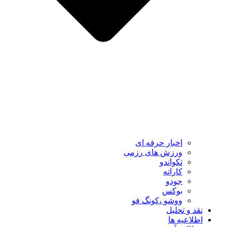
اخبار حرفه ای
ورزش های رزمی
تکواندو
کاراته
جودو
بوکس
ووشو ،کونگ فو
نقد و تحلیل
اطلاعیه ها