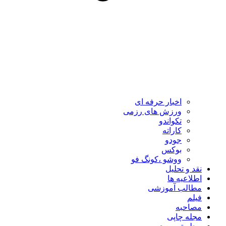
اخبار حرفه ای
ورزش های رزمی
تکواندو
کاراته
جودو
بوکس
ووشو ،کونگ فو
نقد و تحلیل
اطلاعیه ها
مطالب آموزشی
فیلم
مصاحبه
مجله چاپی