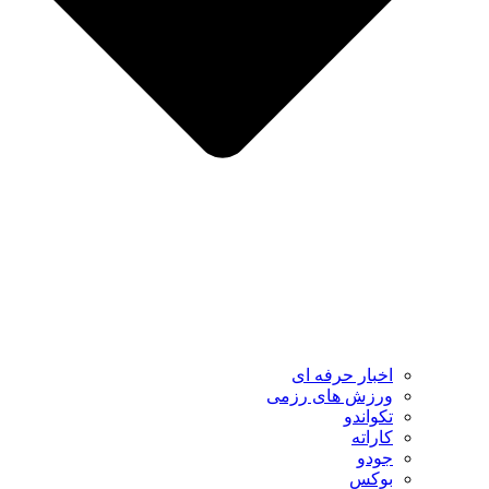
اخبار حرفه ای
ورزش های رزمی
تکواندو
کاراته
جودو
بوکس