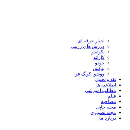
اخبار حرفه ای
ورزش های رزمی
تکواندو
کاراته
جودو
بوکس
ووشو ،کونگ فو
نقد و تحلیل
اطلاعیه ها
مطالب آموزشی
فیلم
مصاحبه
مجله چاپی
مجله تصویری
درباره ما