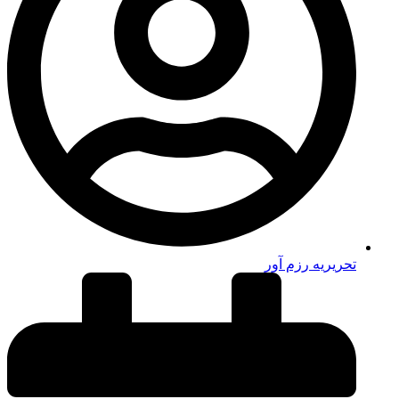
تحریریه رزم آور