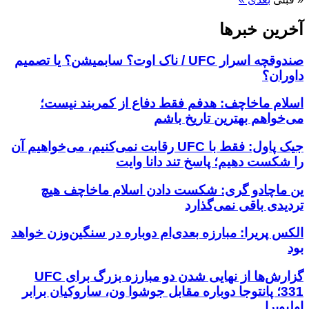
آخرین خبر‌‌ها
صندوقچه اسرار UFC / ناک اوت؟ سابمیشن؟ یا تصمیم
داوران؟
اسلام ماخاچف: هدفم فقط دفاع از کمربند نیست؛
می‌خواهم بهترین تاریخ باشم
جیک پاول: فقط با UFC رقابت نمی‌کنیم، می‌خواهیم آن
را شکست دهیم؛ پاسخ تند دانا وایت
ین ماچادو گری: شکست دادن اسلام ماخاچف هیچ
تردیدی باقی نمی‌گذارد
الکس پریرا: مبارزه بعدی‌ام دوباره در سنگین‌وزن خواهد
بود
گزارش‌ها از نهایی شدن دو مبارزه بزرگ برای UFC
331؛ پانتوجا دوباره مقابل جوشوا ون، ساروکیان برابر
اولیویرا