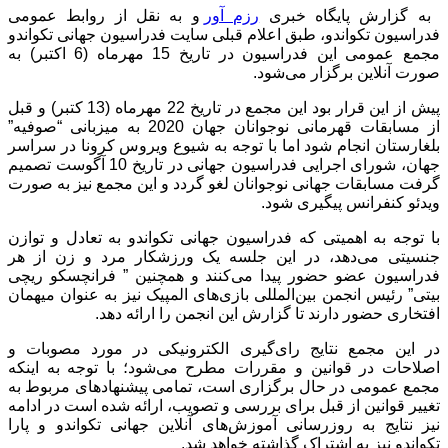
به گزارش پایگاه خبری
رزم آور
و به نقل از روابط عمومی
فدراسیون تکواندو، طبق اعلام قبلی سایت فدراسیون جهانی تکواندو
مجمع عمومی این فدراسیون در تاریخ 15 مهرماه (6 اکتبر) به
صورت آنلاین برگزار می‌شود.
پیش از این قرار بود این مجمع در تاریخ 22 مهرماه (13 کتبر) و قبل
از مسابقات قهرمانی نوجوانان جهان 2020 به میزبانی “صوفیه”
بلغارستان انجام شود اما با توجه به شیوع ویروس کرونا در سراسر
جهان، شورای اجرایی فدراسیون جهانی در تاریخ 10 آگوست تصمیم
گرفت مسابقات جهانی نوجوانان لغو گردد و این مجمع نیز به صورت
ویدئو کنفرانس پیگیری شود.
با توجه به اهمیتی که فدراسیون جهانی تکواندو به تعادل و توازن
جنسیتی می‌دهد، در این جلسه یک ورزشکار مرد و زن از هر
فدراسیون عضو حضور پیدا می‌کنند و همچنین ” فرانچسکو ریچی
بیتی” رئیس انجمن بین‌المللی بازی‌های المپیک نیز به عنوان میهمان
افتخاری حضور دارند تا گزارش این انجمن را ارائه دهد.
در این مجمع نتایج رای‌گیری الکترونیکی در مورد مصوبات و
اصلاحات در قوانین و مقررات مطرح می‌شود؛ با توجه به اینکه
مجمع عمومی در حال برگزاری است، تمامی پیشنهادهای مربوط به
تغییر قوانین از قبل برای بررسی و تصویب، ارائه شده است در ادامه
نیز نتایج به روزرسانی آموزش‌های آنلاین جهانی تکواندو و پارا
تکواندو نیز به اشتراک گذاشته خواهد شد.