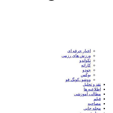
اخبار حرفه ای
ورزش های رزمی
تکواندو
کاراته
جودو
بوکس
ووشو ،کونگ فو
نقد و تحلیل
اطلاعیه ها
مطالب آموزشی
فیلم
مصاحبه
مجله چاپی