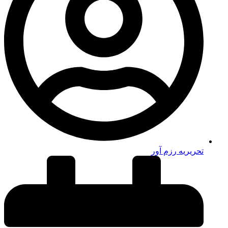
تحریریه رزم آور