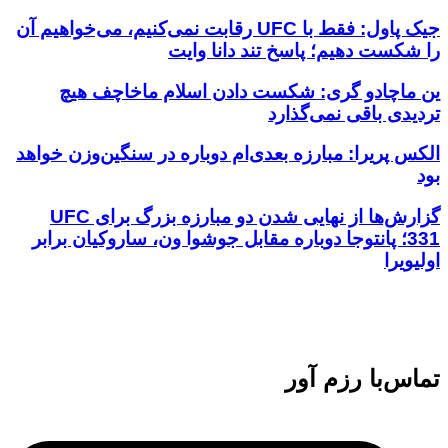
جیک پاول: فقط با UFC رقابت نمی‌کنیم، می‌خواهیم آن
را شکست دهیم؛ پاسخ تند دانا وایت
ین ماچادو گری: شکست دادن اسلام ماخاچف هیچ
تردیدی باقی نمی‌گذارد
الکس پریرا: مبارزه بعدی‌ام دوباره در سنگین‌وزن خواهد
بود
گزارش‌ها از نهایی شدن دو مبارزه بزرگ برای UFC
331؛ پانتوجا دوباره مقابل جوشوا ون، ساروکیان برابر
اولیویرا
تماس‌با رزم آور