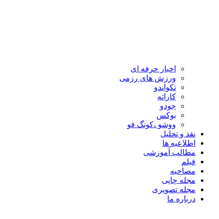
اخبار حرفه ای
ورزش های رزمی
تکواندو
کاراته
جودو
بوکس
ووشو ،کونگ فو
نقد و تحلیل
اطلاعیه ها
مطالب آموزشی
فیلم
مصاحبه
مجله چاپی
مجله تصویری
درباره ما