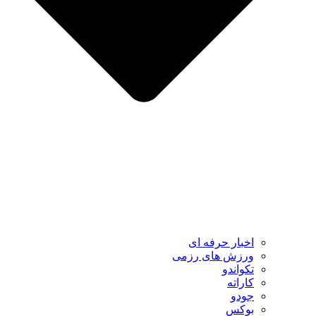
اخبار حرفه ای
ورزش های رزمی
تکواندو
کاراته
جودو
بوکس