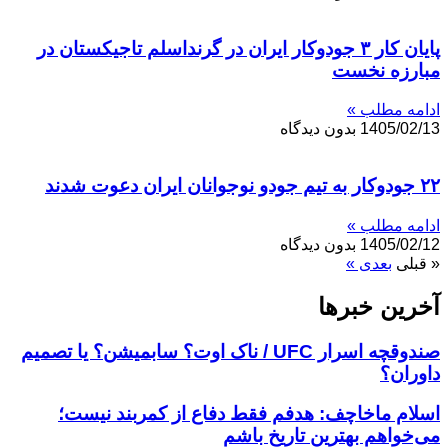
پایان کار ۳ جودوکار ایران در گرنداسلم تاجیکستان در
مبارزه نخست
ادامه مطلب »
1405/02/13
بدون دیدگاه
۲۲ جودوکار به تیم جودو نوجوانان ایران دعوت شدند
ادامه مطلب »
1405/02/12
بدون دیدگاه
« قبلی
بعدی »
آخرین خبر‌‌ها
صندوقچه اسرار UFC / ناک اوت؟ سابمیشن؟ یا تصمیم
داوران؟
اسلام ماخاچف: هدفم فقط دفاع از کمربند نیست؛
می‌خواهم بهترین تاریخ باشم