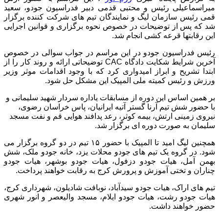
میراسماعیلی رئیس و محتبی قدمی دبیر فدراسیون جودو، سعید
قمی رئیس سازمان لیگ و نمایندگان تیم های شرکت کننده برگزار
شد که پس از توضیحات در خصوص نحوه برگزاری و قوانین اجرایی
این رقابتها قرعه کشی انجام شد.
رئیس فدراسیون جودو در این مراسم در جواب سوالی در خصوص
آخرین شرایط شکایت دادگاه CAC توضیحاتی ارائه و روند کار را از
ابتدا تشریح و ابراز امیدواری کرد که با وجود اقدامات موثر وزیر
ورزش و رئیس کمیته ملی المپیک این مشکل حل شود.
بر همین اساس این دوره از مسابقات یاداره سردار شهید سلیمانی و
با حضور شش تیم آرنا گستر آتیه ایرانیان، پاس خراسان رضوی،
نیروی زمینی ارتش، بیمه کوثر، رعد پدافند هوایی قم و نفت مسجد
سلیمان به صورت دوره ای برگزار شد.
همچنین لیگ امید تا المپیک با حضور ۱۵ تیم در دو گروه برگزار می
شود. در گروه یک تیم های جودو محلات یزد، خانه جودو ملک، شش
بهمن آمل، هیات جودو دزفول، هیات جودو بوشهر، هیات جودو
چناران و تختی آموزش و پرورش کرج به رقابت خواهند پرداخت.
تیم های اراک، هیات جودو سیدآباد، نوبافت شادیلون، شهرداری کرج،
هیات جودو رشت، هیات جودو ایلام، مسجد والیعصر و انور شهری
حضور خواهند داشت.