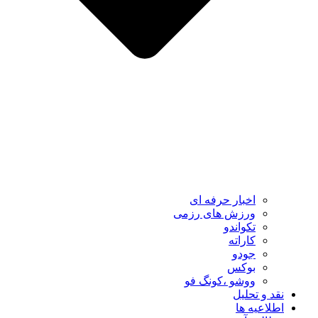
اخبار حرفه ای
ورزش های رزمی
تکواندو
کاراته
جودو
بوکس
ووشو ،کونگ فو
نقد و تحلیل
اطلاعیه ها