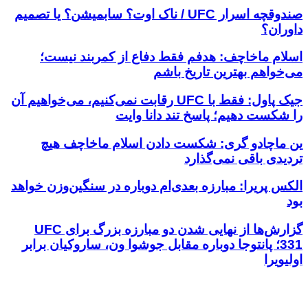
صندوقچه اسرار UFC / ناک اوت؟ سابمیشن؟ یا تصمیم
داوران؟
اسلام ماخاچف: هدفم فقط دفاع از کمربند نیست؛
می‌خواهم بهترین تاریخ باشم
جیک پاول: فقط با UFC رقابت نمی‌کنیم، می‌خواهیم آن
را شکست دهیم؛ پاسخ تند دانا وایت
ین ماچادو گری: شکست دادن اسلام ماخاچف هیچ
تردیدی باقی نمی‌گذارد
الکس پریرا: مبارزه بعدی‌ام دوباره در سنگین‌وزن خواهد
بود
گزارش‌ها از نهایی شدن دو مبارزه بزرگ برای UFC
331؛ پانتوجا دوباره مقابل جوشوا ون، ساروکیان برابر
اولیویرا