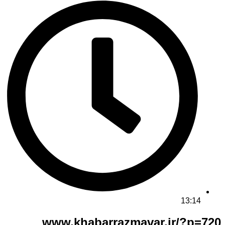
13:14
www.khabarrazmavar.ir/?p=720