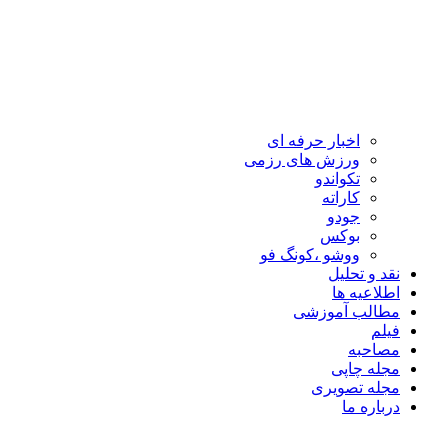
اخبار حرفه ای
ورزش های رزمی
تکواندو
کاراته
جودو
بوکس
ووشو ،کونگ فو
نقد و تحلیل
اطلاعیه ها
مطالب آموزشی
فیلم
مصاحبه
مجله چاپی
مجله تصویری
درباره ما