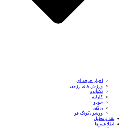
اخبار حرفه ای
ورزش های رزمی
تکواندو
کاراته
جودو
بوکس
ووشو ،کونگ فو
نقد و تحلیل
اطلاعیه ها