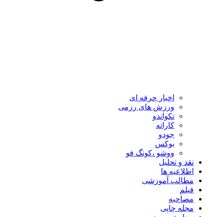
اخبار حرفه ای
ورزش های رزمی
تکواندو
کاراته
جودو
بوکس
ووشو ،کونگ فو
نقد و تحلیل
اطلاعیه ها
مطالب آموزشی
فیلم
مصاحبه
مجله چاپی