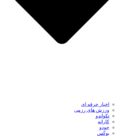
اخبار حرفه ای
ورزش های رزمی
تکواندو
کاراته
جودو
بوکس