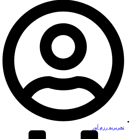
تحریریه رزم آور