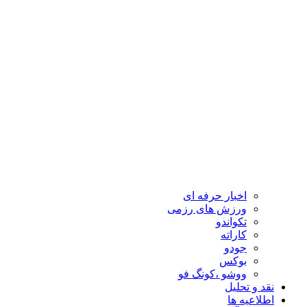
اخبار حرفه ای
ورزش های رزمی
تکواندو
کاراته
جودو
بوکس
ووشو ،کونگ فو
نقد و تحلیل
اطلاعیه ها