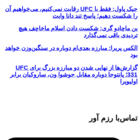
جیک پاول: فقط با UFC رقابت نمی‌کنیم، می‌خواهیم آن
را شکست دهیم؛ پاسخ تند دانا وایت
ین ماچادو گری: شکست دادن اسلام ماخاچف هیچ
تردیدی باقی نمی‌گذارد
الکس پریرا: مبارزه بعدی‌ام دوباره در سنگین‌وزن خواهد
بود
گزارش‌ها از نهایی شدن دو مبارزه بزرگ برای UFC
331؛ پانتوجا دوباره مقابل جوشوا ون، ساروکیان برابر
اولیویرا
تماس‌با رزم آور