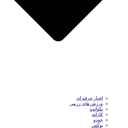
اخبار حرفه ای
ورزش های رزمی
تکواندو
کاراته
جودو
بوکس