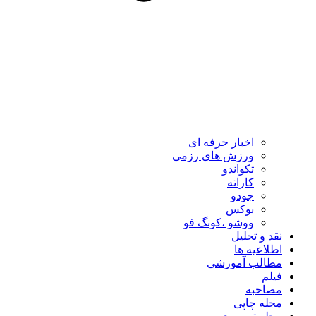
اخبار حرفه ای
ورزش های رزمی
تکواندو
کاراته
جودو
بوکس
ووشو ،کونگ فو
نقد و تحلیل
اطلاعیه ها
مطالب آموزشی
فیلم
مصاحبه
مجله چاپی