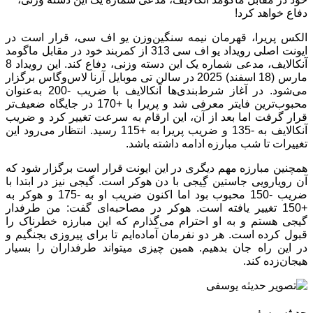
دفاع خواهد کرد!
الکس پریرا، قهرمان نیمه سنگین‌وزن یو اف سی، قرار است در
ایونت اصلی رویداد یو اف سی 313 از کمربند خود در مقابل ماگومد
آنکالایف، مدعی شماره یک این دسته وزنی، دفاع کند. این رویداد 8
مارس (18 اسفند) 2025 در سالن تی موبایل آرنا لاس‌وگاس برگزار
می‌شود. در آغاز شرط‌بندی‌ها آنکالایف با ضریب -200 به‌عنوان
محبوب‌ترین فایتر معرفی شد و پریرا با +170 در جایگاه ضعیف‌تر
قرار گرفت اما بعد از آن، این ارقام به سرعت تغییر کرد و ضریب
آنکالایف به -135 و ضریب پریرا به +115 رسید. انتظار می‌رود این
تغییرات تا شب مبارزه ادامه داشته باشد.
همچنین مبارزه مهم دیگری در این ایونت قرار است برگزار شود که
آن رویارویی جاستین گِیجی با دن هوکر است. گیجی نیز در ابتدا با
ضریب -150 محبوب بود اما اکنون ضریب او به -175 و هوکر به
+150 تغییر یافته است. هوکر در مصاحبه‌ای گفت: من طرفدار
گیجی هستم و به او احترام می‌گذارم که این مبارزه خطرناک را
قبول کرده است. هر دو نفرمان آماده‌ایم تا برای پیروزی بجنگیم و
در این راه جان بدهیم. همین چیزی میتواند طرفداران را بسیار
هیجان‌زده کند.