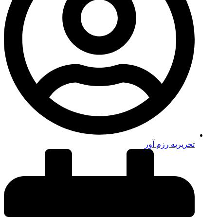
تحریریه رزم آور