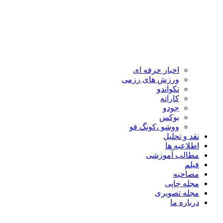
اخبار حرفه ای
ورزش های رزمی
تکواندو
کاراته
جودو
بوکس
ووشو ،کونگ فو
نقد و تحلیل
اطلاعیه ها
مطالب آموزشی
فیلم
مصاحبه
مجله چاپی
مجله تصویری
درباره ما