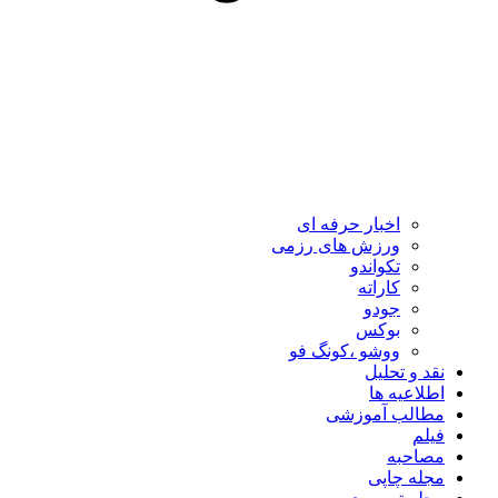
اخبار حرفه ای
ورزش های رزمی
تکواندو
کاراته
جودو
بوکس
ووشو ،کونگ فو
نقد و تحلیل
اطلاعیه ها
مطالب آموزشی
فیلم
مصاحبه
مجله چاپی