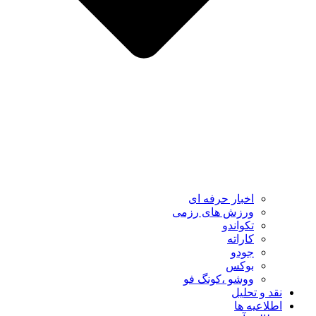
اخبار حرفه ای
ورزش های رزمی
تکواندو
کاراته
جودو
بوکس
ووشو ،کونگ فو
نقد و تحلیل
اطلاعیه ها