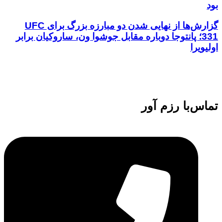
بود
گزارش‌ها از نهایی شدن دو مبارزه بزرگ برای UFC
331؛ پانتوجا دوباره مقابل جوشوا ون، ساروکیان برابر
اولیویرا
تماس‌با رزم آور