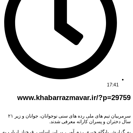
17:41
www.khabarrazmavar.ir/?p=29759
سرمربیان تیم های ملی رده های سنی نوجوانان، جوانان و زیر ۲۱
سال دختران و پسران کاراته معرفی شدند.
به گزارش پایگاه خبری رزم آور ، بر این اساس، فرخناز ارباب به