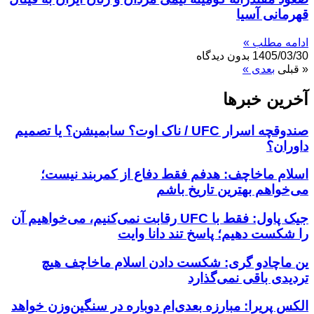
قهرمانی آسیا
ادامه مطلب »
1405/03/30
بدون دیدگاه
« قبلی
بعدی »
آخرین خبر‌‌ها
صندوقچه اسرار UFC / ناک اوت؟ سابمیشن؟ یا تصمیم
داوران؟
اسلام ماخاچف: هدفم فقط دفاع از کمربند نیست؛
می‌خواهم بهترین تاریخ باشم
جیک پاول: فقط با UFC رقابت نمی‌کنیم، می‌خواهیم آن
را شکست دهیم؛ پاسخ تند دانا وایت
ین ماچادو گری: شکست دادن اسلام ماخاچف هیچ
تردیدی باقی نمی‌گذارد
الکس پریرا: مبارزه بعدی‌ام دوباره در سنگین‌وزن خواهد