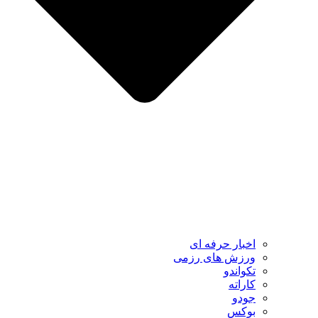
اخبار حرفه ای
ورزش های رزمی
تکواندو
کاراته
جودو
بوکس