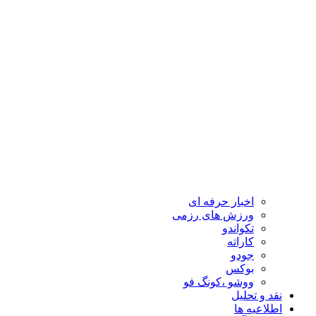
اخبار حرفه ای
ورزش های رزمی
تکواندو
کاراته
جودو
بوکس
ووشو ،کونگ فو
نقد و تحلیل
اطلاعیه ها