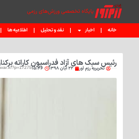
پایگاه تخصصی ورزش‌های رزمی
خانه
اخبار
نقد و تحلیل
اطلاعیه ها
رئیس سبک های آزاد فدراسیون کاراته برکنا
var.ir/?p=17275
تحریریه رزم آور
۲۲ آبان ۱۳۹۸
۱۵:۴۶