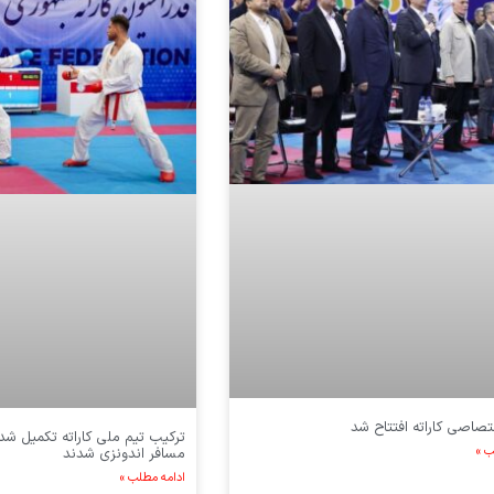
صاصی کاراته افتتاح شد
ترکیب تیم ملی کاراته تکمیل شد/
ب »
مسافر اندونزی شدند
ادامه مطلب »