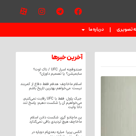
ه تصویری
درباره ما
آخرین خبر‌‌ها
صندوقچه اسرار UFC / ناک اوت؟
سابمیشن؟ یا تصمیم داوران؟
اسلام ماخاچف: هدفم فقط دفاع از کمربند
نیست؛ می‌خواهم بهترین تاریخ باشم
جیک پاول: فقط با UFC رقابت نمی‌کنیم،
می‌خواهیم آن را شکست دهیم؛ پاسخ تند
دانا وایت
ین ماچادو گری: شکست دادن اسلام
ماخاچف هیچ تردیدی باقی نمی‌گذارد
الکس پریرا: مبارزه بعدی‌ام دوباره در