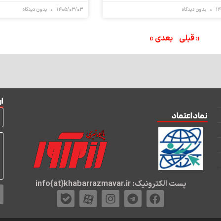
۱۴
بدون دیدگاه
۱۴۰۵/۰۳/۰۳
بدون دیدگاه
« قبلی
بعدی »
ار
نماد اعتماد
پست الکترونیک: info{at}khabarrazmavar.ir