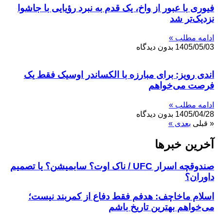
فیوری با عبور از واخ، یک قدم به نبرد رؤیایی با جاشوا
نزدیک‌تر شد
ادامه مطلب »
1405/05/03
بدون دیدگاه
اندی رویز: برای مبارزه با الکساندر اوسیک فقط یک
فرصت می‌خواهم
ادامه مطلب »
1405/04/28
بدون دیدگاه
« قبلی
بعدی »
آخرین خبر‌‌ها
صندوقچه اسرار UFC / ناک اوت؟ سابمیشن؟ یا تصمیم
داوران؟
اسلام ماخاچف: هدفم فقط دفاع از کمربند نیست؛
می‌خواهم بهترین تاریخ باشم