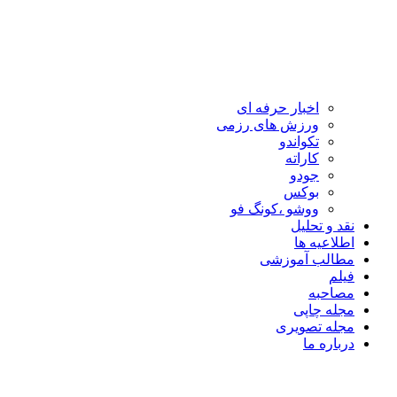
اخبار حرفه ای
ورزش های رزمی
تکواندو
کاراته
جودو
بوکس
ووشو ،کونگ فو
نقد و تحلیل
اطلاعیه ها
مطالب آموزشی
فیلم
مصاحبه
مجله چاپی
مجله تصویری
درباره ما