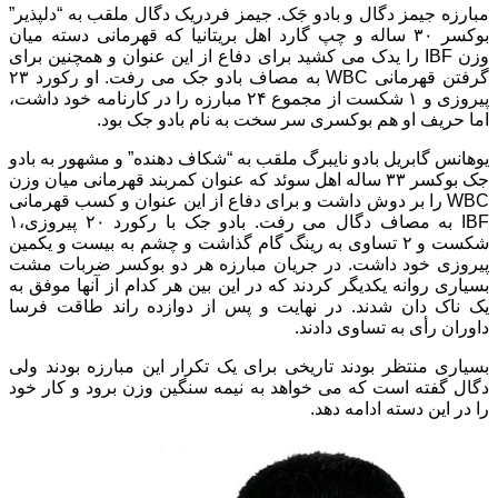
مبارزه جیمز دگال و بادو جَک. جیمز فردریک دگال ملقب به “دلپذیر”
بوکسر ۳۰ ساله و چپ گارد اهل بریتانیا که قهرمانی دسته میان
وزن IBF را یدک می کشید برای دفاع از این عنوان و همچنین برای
گرفتن قهرمانی WBC به مصاف بادو جک می رفت. او رکورد ۲۳
پیروزی و ۱ شکست از مجموع ۲۴ مبارزه را در کارنامه خود داشت،
اما حریف او هم بوکسری سر سخت به نام بادو جک بود.
یوهانس گابریل بادو نایبرگ ملقب به “شکاف دهنده” و مشهور به بادو
جک بوکسر ۳۳ ساله اهل سوئد که عنوان کمربند قهرمانی میان وزن
WBC را بر دوش داشت و برای دفاع از این عنوان و کسب قهرمانی
IBF به مصاف دگال می رفت. بادو جک با رکورد ۲۰ پیروزی،۱
شکست و ۲ تساوی به رینگ گام گذاشت و چشم به بیست و یکمین
پیروزی خود داشت. در جریان مبارزه هر دو بوکسر ضربات مشت
بسیاری روانه یکدیگر کردند که در این بین هر کدام از آنها موفق به
یک ناک دان شدند. در نهایت و پس از دوازده راند طاقت فرسا
داوران رأی به تساوی دادند.
بسیاری منتظر بودند تاریخی برای یک تکرار این مبارزه بودند ولی
دگال گفته است که می خواهد به نیمه سنگین وزن برود و کار خود
را در این دسته ادامه دهد.