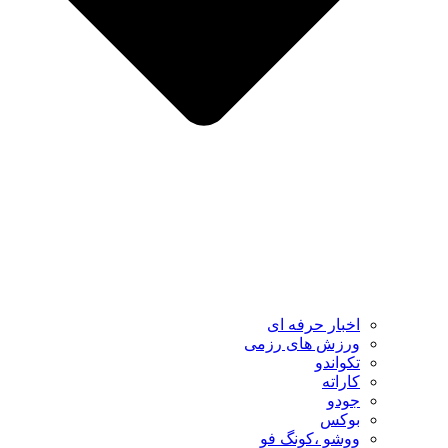
اخبار حرفه ای
ورزش های رزمی
تکواندو
کاراته
جودو
بوکس
ووشو ،کونگ فو