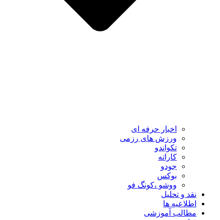
اخبار حرفه ای
ورزش های رزمی
تکواندو
کاراته
جودو
بوکس
ووشو ،کونگ فو
نقد و تحلیل
اطلاعیه ها
مطالب آموزشی