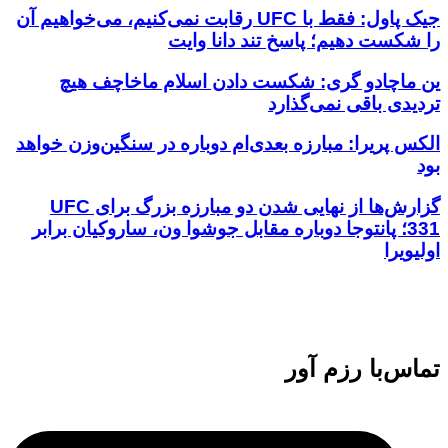
جیک پاول: فقط با UFC رقابت نمی‌کنیم، می‌خواهیم آن
را شکست دهیم؛ پاسخ تند دانا وایت
ین ماچادو گری: شکست دادن اسلام ماخاچف هیچ
تردیدی باقی نمی‌گذارد
الکس پریرا: مبارزه بعدی‌ام دوباره در سنگین‌وزن خواهد
بود
گزارش‌ها از نهایی شدن دو مبارزه بزرگ برای UFC
331؛ پانتوجا دوباره مقابل جوشوا ون، ساروکیان برابر
اولیویرا
تماس‌با رزم آور