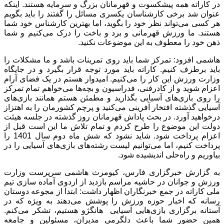
در کاراته همه پیشکسوت و قهرمانان بزرگ و سرمایه هستند. اینکه
عنوان شد برخی کارشناسان یکسری مسائل را گفتند را باید بگویم
هر کسی می‌تواند نظر خود را بگوید، اما بهترین کارشناس خود شما
هستند. ما ورزش قهرمانی و برد و باخت را درک می‌کنیم و شما
ذهن خود را معطوف به این موضوعات نکنید.
هاشمی افزود: تمرکز شما باید روی تمرینات باشد و ما مشکلات را
باید برطرف کنیم. کاراته باید مورد توجه قرار بگیرد و در جایگاه
وزارت ورزش این کار را می‌کنیم. امیدوار هستم در یک فضای آرام
اعزام شوید و از کادرفنی، فدراسیون و بچه‌ها می‌خواهم تمام تمرکز
را روی بازی‌های آسیایی بگذارید و مطمئن هستم همانند بازی‌های
آسیایی گذشته افتخار آفرینی می‌کنید و پرچم کشورمان را به اهتزاز
درخواهید آورد. در بحث پاداش قهرمانان روز گذشته در جلسه هیئت
دولت این موضوع را طرح کردم و تمام تلاش ما این است قبل از
اعزام پرداخت شود. شاید نشود که شش ماه دوم سال 1401 را
پرداخت کنیم، اما می‌توانیم لیست رشته‌های بازی‌های آسیایی را در
بیاوریم و راه‌حلی اندیشیده شود.
به گزارش خبرگزاری فارس، کیومرث هاشمی سرپرست وزارت
ورزش و جوانان در حاشیه مراسم بازدید از اردوی آماده سازی تیم
ملی کاراته در جمع خبرنگاران اظهار داشت: ابتدا از مجوعه دوستان
رسانه که اخبار حوزه ورزش را پوشش می‌دهند به ویژه که در
آستانه برگزاری بازی‌هایی آسیایی هانگژو هستیم، تشکر می‌کنم.
همین حضور شما باعث دلگرمی مدیران، مسئولین و جامعه