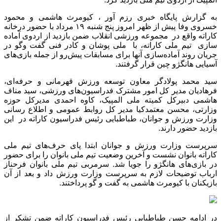
به گزارش پایگاه خبری رزم آور ، کیومرث هاشمی و محمود
خسروی وفا پیش از ظهر امروز پنج شنبه ۱۹ مرداد با حضور درخانه
کاراته واقع در مجموعه ورزشی انقلاب ضمن بازدید از اردوی آماده
سازی تیم ملی کاراته، با ملی پوشان و کادر فنی گفت وگو در
جریان روند آماده‌سازی آنها برای مسابقات پیش‌رو از جمله بازی‌های
آسیایی هانگژو چین قرار گرفتند.
سید محمد پولادگر معاون توسعه ورزش قهرمانی و حرفه‌ای،
فرهادیان مدیر کل امور مشترک فدراسیون‌های ورزشی، سید مناف
هاشمی دبیرکل کمیته ملی المپیک‌، کاوه احمدی مدیرکل حوزه
وزارتی، محسن معتمدکیا مدیر کل روابط عمومی و اطلاع رسانی
وزارت ورزش و جوانان، طباطبایی رئیس فدراسیون کاراته در این
بازدید حضور دارند.
سرپرست وزارت ورزش و جوانان ابتدا پای حرف‌های تیم ملی
کاراته بانوان نشست و آخرین وضعیت تیم ملی بانوان را برای حضور
در بازی‌های هانگژو را جویا شد. سرمربی تیم ملی بانوان فرحناز
ارباب توضیحات لازم به سرپرست وزارت ورزش داد و بعد از آن
بازیکنان با کیومرث هاشمی به گفت و گو پرداختند.
در ادامه حسن طباطبایی رئیس فدراسیون کاراته ضمن تشکر از