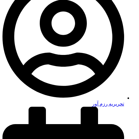
تحریریه رزم آور