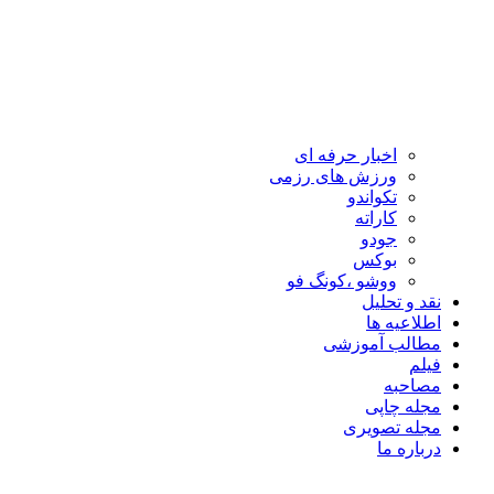
اخبار حرفه ای
ورزش های رزمی
تکواندو
کاراته
جودو
بوکس
ووشو ،کونگ فو
نقد و تحلیل
اطلاعیه ها
مطالب آموزشی
فیلم
مصاحبه
مجله چاپی
مجله تصویری
درباره ما