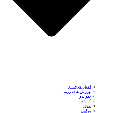
اخبار حرفه ای
ورزش های رزمی
تکواندو
کاراته
جودو
بوکس