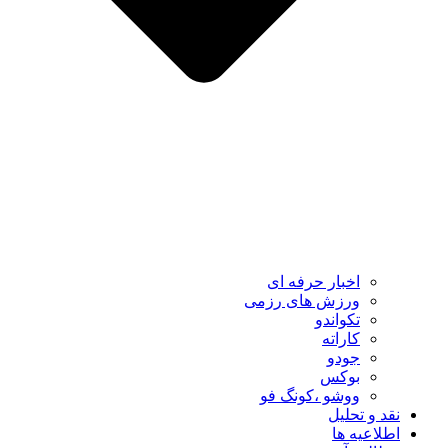
اخبار حرفه ای
ورزش های رزمی
تکواندو
کاراته
جودو
بوکس
ووشو ،کونگ فو
نقد و تحلیل
اطلاعیه ها