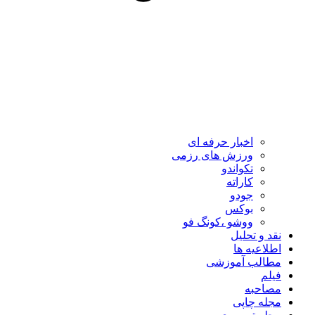
اخبار حرفه ای
ورزش های رزمی
تکواندو
کاراته
جودو
بوکس
ووشو ،کونگ فو
نقد و تحلیل
اطلاعیه ها
مطالب آموزشی
فیلم
مصاحبه
مجله چاپی