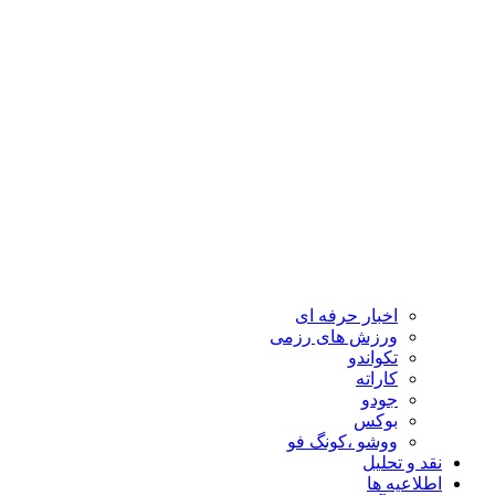
اخبار حرفه ای
ورزش های رزمی
تکواندو
کاراته
جودو
بوکس
ووشو ،کونگ فو
نقد و تحلیل
اطلاعیه ها