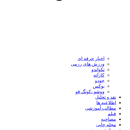
اخبار حرفه ای
ورزش های رزمی
تکواندو
کاراته
جودو
بوکس
ووشو ،کونگ فو
نقد و تحلیل
اطلاعیه ها
مطالب آموزشی
فیلم
مصاحبه
مجله چاپی