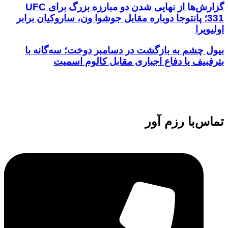
گزارش‌ها از نهایی شدن دو مبارزه بزرگ برای UFC
331؛ پانتوجا دوباره مقابل جوشوا ون، ساروکیان برابر
اولیویرا
بیول چشم به بازگشت در دسامبر دوخت؛ سه‌گانه با
بترفبیف یا دفاع اجباری مقابل کالوم اسمیت
تماس‌با رزم آور