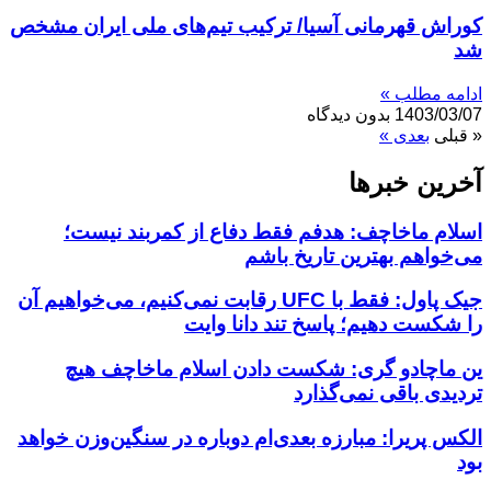
کوراش قهرمانی آسیا/ ترکیب تیم‌های ملی‌ ایران مشخص
شد
ادامه مطلب »
1403/03/07
بدون دیدگاه
« قبلی
بعدی »
آخرین خبر‌‌ها
اسلام ماخاچف: هدفم فقط دفاع از کمربند نیست؛
می‌خواهم بهترین تاریخ باشم
جیک پاول: فقط با UFC رقابت نمی‌کنیم، می‌خواهیم آن
را شکست دهیم؛ پاسخ تند دانا وایت
ین ماچادو گری: شکست دادن اسلام ماخاچف هیچ
تردیدی باقی نمی‌گذارد
الکس پریرا: مبارزه بعدی‌ام دوباره در سنگین‌وزن خواهد
بود