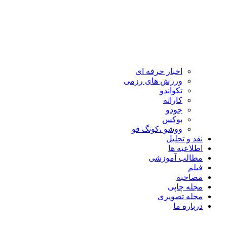
اخبار حرفه ای
ورزش های رزمی
تکواندو
کاراته
جودو
بوکس
ووشو ،کونگ فو
نقد و تحلیل
اطلاعیه ها
مطالب آموزشی
فیلم
مصاحبه
مجله چاپی
مجله تصویری
درباره ما