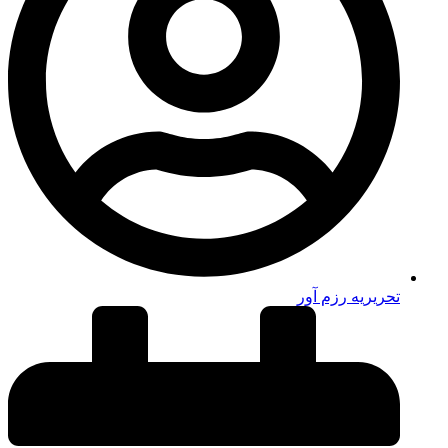
تحریریه رزم آور