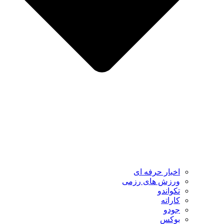
اخبار حرفه ای
ورزش های رزمی
تکواندو
کاراته
جودو
بوکس