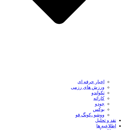
اخبار حرفه ای
ورزش های رزمی
تکواندو
کاراته
جودو
بوکس
ووشو ،کونگ فو
نقد و تحلیل
اطلاعیه ها