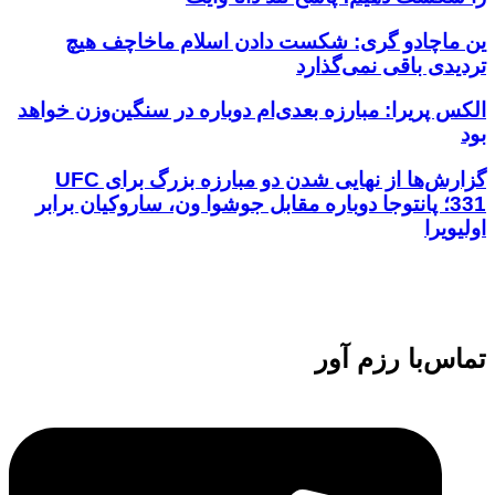
ین ماچادو گری: شکست دادن اسلام ماخاچف هیچ
تردیدی باقی نمی‌گذارد
الکس پریرا: مبارزه بعدی‌ام دوباره در سنگین‌وزن خواهد
بود
گزارش‌ها از نهایی شدن دو مبارزه بزرگ برای UFC
331؛ پانتوجا دوباره مقابل جوشوا ون، ساروکیان برابر
اولیویرا
تماس‌با رزم آور