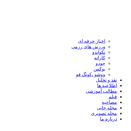
اخبار حرفه ای
ورزش های رزمی
تکواندو
کاراته
جودو
بوکس
ووشو ،کونگ فو
نقد و تحلیل
اطلاعیه ها
مطالب آموزشی
فیلم
مصاحبه
مجله چاپی
مجله تصویری
درباره ما