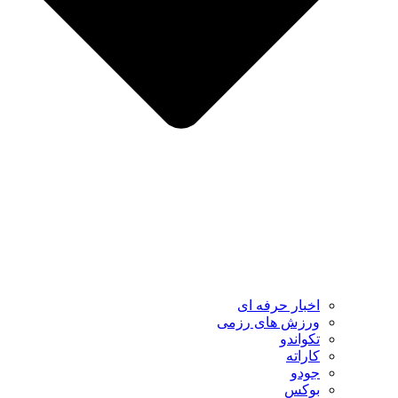
اخبار حرفه ای
ورزش های رزمی
تکواندو
کاراته
جودو
بوکس