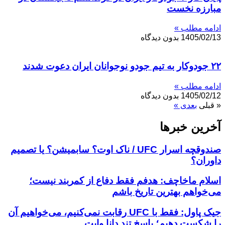
مبارزه نخست
ادامه مطلب »
1405/02/13
بدون دیدگاه
۲۲ جودوکار به تیم جودو نوجوانان ایران دعوت شدند
ادامه مطلب »
1405/02/12
بدون دیدگاه
« قبلی
بعدی »
آخرین خبر‌‌ها
صندوقچه اسرار UFC / ناک اوت؟ سابمیشن؟ یا تصمیم
داوران؟
اسلام ماخاچف: هدفم فقط دفاع از کمربند نیست؛
می‌خواهم بهترین تاریخ باشم
جیک پاول: فقط با UFC رقابت نمی‌کنیم، می‌خواهیم آن
را شکست دهیم؛ پاسخ تند دانا وایت