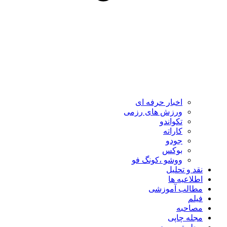
اخبار حرفه ای
ورزش های رزمی
تکواندو
کاراته
جودو
بوکس
ووشو ،کونگ فو
نقد و تحلیل
اطلاعیه ها
مطالب آموزشی
فیلم
مصاحبه
مجله چاپی