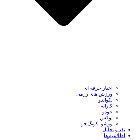
اخبار حرفه ای
ورزش های رزمی
تکواندو
کاراته
جودو
بوکس
ووشو ،کونگ فو
نقد و تحلیل
اطلاعیه ها