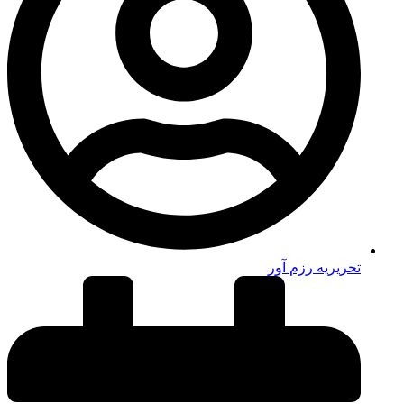
تحریریه رزم آور