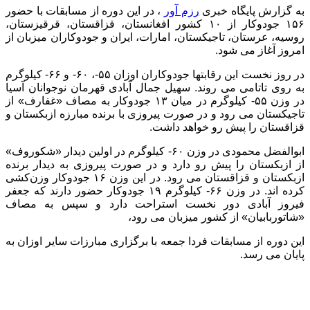
به گزارش پایگاه خبری
رزم آور
، در این دوره از مسابقات با حضور
۱۵۶ جودوکار از ۱۰ کشور افغانستان، قزاقستان، قرقیزستان،
روسیه، عرستان، تاجیکستان، امارات، ایران و جودوکاران میزبان از
امروز آغاز می شود.
در روز نخست این رقابتها جودوکاران اوزان ۵۵-، ۶۰- و ۶۶- کیلوگرم
به روی تاتامی می روند. سهیل جمال آبادی قهرمان نوجوانان آسیا
در وزن ۵۵- کیلوگرم در میان ۱۳ جودوکار به مصاف «غفارف» از
تاجیکستان می رود و در صورت پیروزی با برنده مبارزه ازبکستان و
قزاقستان را پیش رو خواهد داشت.
ابوالفضل محمودی در وزن ۶۰- کیلوگرم در اولین دیدار «شکوروف»
از ازبکستان را پیش رو دارد و در صورت پیروزی به دیدار برنده
ازبکستان و قزاقستان می رود. در این وزن ۱۶ جودوکار وزن‌کشی
کرده اند. در وزن ۶۶- کیلوگرم ۱۹ جودوکار حضور دارند که جعفر
فیروز آبادی دور نخست استراحت دارد و سپس به مصاف
«شاتوربابیان» از کشور میزبان می رود،
این دوره از مسابقات فردا جمعه با برگزاری مبارزات سایر اوزان به
پایان می رسد.