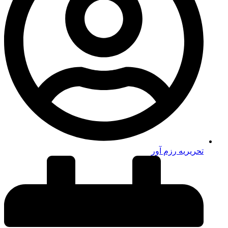
تحریریه رزم آور