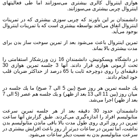
هوازی اینتروال كالری بیشتری می‌سوزانند اما طی فعالیتهای
اینتروال چربی بیشتری می‌سوزانند.
دانشمندان بر این باورند كه چربی سوزی بیشتری كه در تمرینات
اینتروال اتفاق می‌افتد بواسطه ‌بیشتری است كه با تمرینات اینتروال
بوجود می‌آید.
تمرین اینتروال باعث می‌شود بعد از تمرین سوخت ساز بدن برای
مدت بیشتری بالا بماند.
در دانشگاه ویسكونیش، دانشمندان 16 زن ورزشكار استقامتی را
تحت آزمونی هوازی قرار دادند. آنها 3 جلسه تمرین هوازی 30
دقیقه‌ای را روی دوچرخه ثابت با 65 درصد از حداكثر ضربان قلب
خود انجام دادند.
یك جلسه تمرین هر روز صبح (بین 5 الی 7 صبح) ما یك جلسه در
میان روز (بین 11 الی 13 بعد از ظهر) و یك جلسه هم عصر (5 الی 7
بعد از ظهر) اجرا می‌شد. ‌‌
دانشمندان حدود 30 دقیقه بعد از هر جلسه تمرین سرعت
متابولیسم افراد را اندازه‌گیری می‌كردند. طبق گزارش آنها ساعت
تمرین در روز اثری روی طول مدت بالا باقی ماندن متابولیسم بدن
نداشت، اما تمرین در ساعات دیرتر از روز باعث افزایش بیشتری در
سرعت متابولیسم بدن به نسبت دیگر ساعات می‌شود.