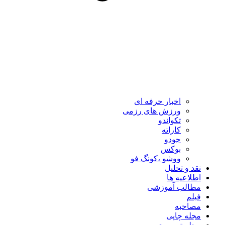
اخبار حرفه ای
ورزش های رزمی
تکواندو
کاراته
جودو
بوکس
ووشو ،کونگ فو
نقد و تحلیل
اطلاعیه ها
مطالب آموزشی
فیلم
مصاحبه
مجله چاپی