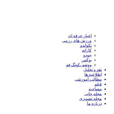
اخبار حرفه ای
ورزش های رزمی
تکواندو
کاراته
جودو
بوکس
ووشو ،کونگ فو
نقد و تحلیل
اطلاعیه ها
مطالب آموزشی
فیلم
مصاحبه
مجله چاپی
مجله تصویری
درباره ما