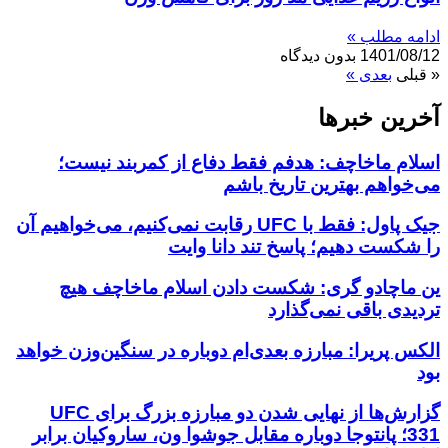
ادامه مطلب »
1401/08/12
بدون دیدگاه
« قبلی
بعدی »
آخرین خبر‌‌ها
اسلام ماخاچف: هدفم فقط دفاع از کمربند نیست؛
می‌خواهم بهترین تاریخ باشم
جیک پاول: فقط با UFC رقابت نمی‌کنیم، می‌خواهیم آن
را شکست دهیم؛ پاسخ تند دانا وایت
ین ماچادو گری: شکست دادن اسلام ماخاچف هیچ
تردیدی باقی نمی‌گذارد
الکس پریرا: مبارزه بعدی‌ام دوباره در سنگین‌وزن خواهد
بود
گزارش‌ها از نهایی شدن دو مبارزه بزرگ برای UFC
331؛ پانتوجا دوباره مقابل جوشوا ون، ساروکیان برابر