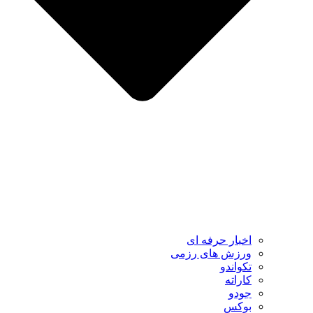
اخبار حرفه ای
ورزش های رزمی
تکواندو
کاراته
جودو
بوکس