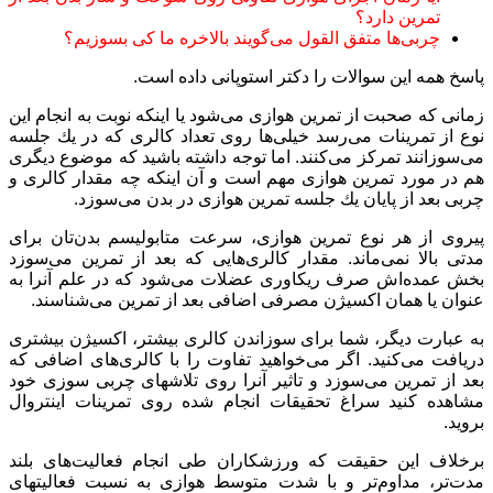
تمرین دارد؟
چربی‌ها متفق القول می‌گویند بالاخره ما كی بسوزیم؟
پاسخ همه این سوالات را دكتر استوپانی داده است.
زمانی كه صحبت از تمرین هوازی می‌شود یا اینكه نوبت به انجام این
نوع از تمرینات می‌رسد خیلی‌ها روی تعداد كالری كه در یك جلسه
می‌سوزانند تمركز می‌كنند. اما توجه داشته باشید كه موضوع دیگری
هم در مورد تمرین هوازی مهم است و آن اینكه چه مقدار كالری و
چربی بعد از پایان یك جلسه تمرین هوازی در بدن می‌سوزد.
پیروی از هر نوع تمرین هوازی، سرعت متابولیسم بدن‌تان برای
مدتی بالا نمی‌ماند. مقدار كالری‌هایی كه بعد از تمرین می‌سوزد
بخش عمده‌اش صرف ریكاوری عضلات می‌شود كه در علم آنرا به
عنوان ‌یا همان اكسیژن مصرفی اضافی بعد از تمرین می‌شناسند.
به عبارت دیگر، شما برای سوزاندن كالری بیشتر، اكسیژن بیشتری
دریافت می‌كنید. اگر می‌خواهید تفاوت را با كالری‌های اضافی كه
بعد از تمرین می‌سوزد و تاثیر آنرا روی تلاشهای چربی سوزی خود
مشاهده كنید سراغ تحقیقات انجام شده روی تمرینات اینتروال
بروید.
برخلاف این حقیقت كه ورزشكاران طی انجام فعالیت‌های بلند
مدت‌تر، مداوم‌تر و با شدت متوسط هوازی به نسبت فعالیتهای