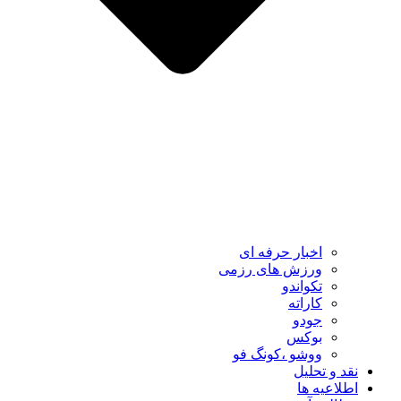
اخبار حرفه ای
ورزش های رزمی
تکواندو
کاراته
جودو
بوکس
ووشو ،کونگ فو
نقد و تحلیل
اطلاعیه ها