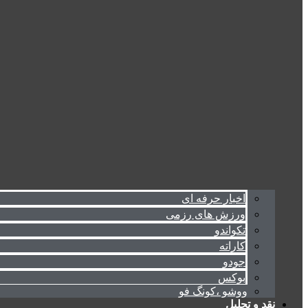
اخبار حرفه ای
ورزش های رزمی
تکواندو
کاراته
جودو
بوکس
ووشو ،کونگ فو
نقد و تحلیل