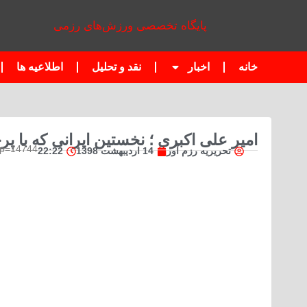
پایگاه تخصصی ورزش‌های رزمی
خانه
اخبار
نقد و تحلیل
اطلاعیه ها
امیر علی اکبری ؛ نخستین ایرانی که با پ
?p=14744
تحریریه رزم آور
14 اردیبهشت 1398
22:22