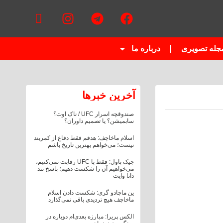
جله تصویری
درباره ما
آخرین خبر‌‌ها
صندوقچه اسرار UFC / ناک اوت؟
سابمیشن؟ یا تصمیم داوران؟
اسلام ماخاچف: هدفم فقط دفاع از کمربند
نیست؛ می‌خواهم بهترین تاریخ باشم
جیک پاول: فقط با UFC رقابت نمی‌کنیم،
می‌خواهیم آن را شکست دهیم؛ پاسخ تند
دانا وایت
ین ماچادو گری: شکست دادن اسلام
ماخاچف هیچ تردیدی باقی نمی‌گذارد
الکس پریرا: مبارزه بعدی‌ام دوباره در