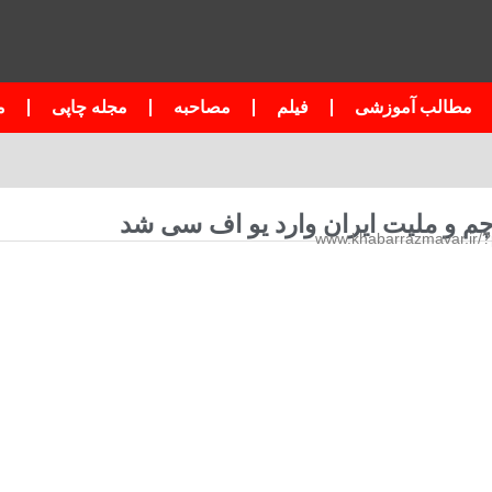
مطالب آموزشی
فیلم
مصاحبه
مجله چاپی
م
رچم و ملیت ایران وارد یو اف سی شد
www.khabarrazmavar.ir/