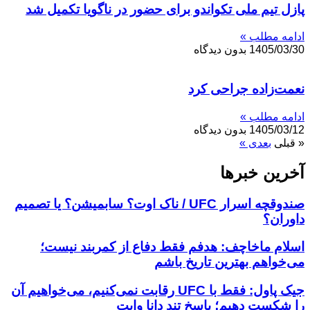
پازل تیم ملی تکواندو برای حضور در ناگویا تکمیل شد
ادامه مطلب »
1405/03/30
بدون دیدگاه
نعمت‌زاده جراحی کرد
ادامه مطلب »
1405/03/12
بدون دیدگاه
« قبلی
بعدی »
آخرین خبر‌‌ها
صندوقچه اسرار UFC / ناک اوت؟ سابمیشن؟ یا تصمیم
داوران؟
اسلام ماخاچف: هدفم فقط دفاع از کمربند نیست؛
می‌خواهم بهترین تاریخ باشم
جیک پاول: فقط با UFC رقابت نمی‌کنیم، می‌خواهیم آن
را شکست دهیم؛ پاسخ تند دانا وایت