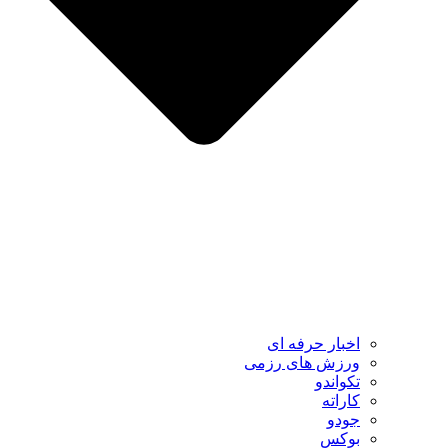
اخبار حرفه ای
ورزش های رزمی
تکواندو
کاراته
جودو
بوکس