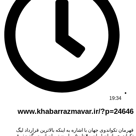
19:34
www.khabarrazmavar.ir/?p=24646
قهرمان تکواندوی جهان با اشاره به اینکه بالاترین قرارداد لیگ
تکواندوی بانوان ایران ۴۰ تا ۵۰ میلیون تومان است، گفت: رقم