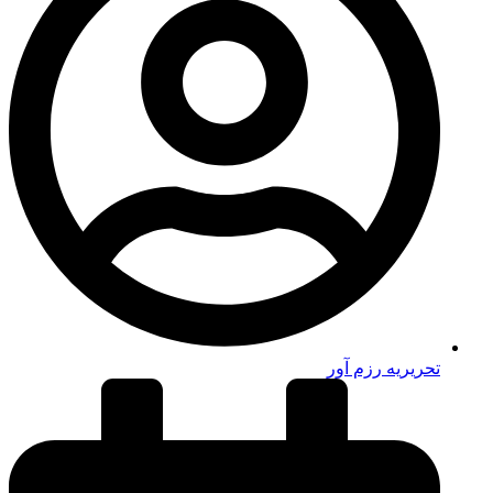
تحریریه رزم آور