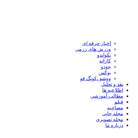
اخبار حرفه ای
ورزش های رزمی
تکواندو
کاراته
جودو
بوکس
ووشو ،کونگ فو
نقد و تحلیل
اطلاعیه ها
مطالب آموزشی
فیلم
مصاحبه
مجله چاپی
مجله تصویری
درباره ما