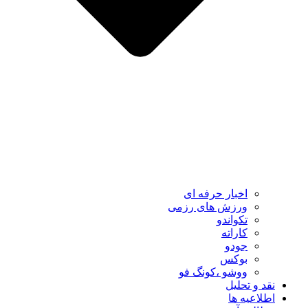
اخبار حرفه ای
ورزش های رزمی
تکواندو
کاراته
جودو
بوکس
ووشو ،کونگ فو
نقد و تحلیل
اطلاعیه ها