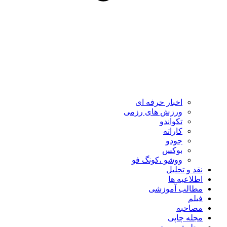
اخبار حرفه ای
ورزش های رزمی
تکواندو
کاراته
جودو
بوکس
ووشو ،کونگ فو
نقد و تحلیل
اطلاعیه ها
مطالب آموزشی
فیلم
مصاحبه
مجله چاپی