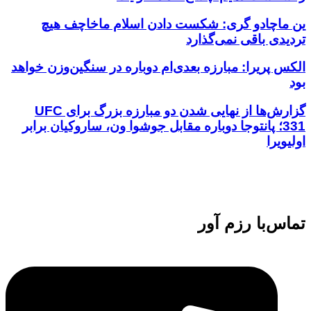
ین ماچادو گری: شکست دادن اسلام ماخاچف هیچ
تردیدی باقی نمی‌گذارد
الکس پریرا: مبارزه بعدی‌ام دوباره در سنگین‌وزن خواهد
بود
گزارش‌ها از نهایی شدن دو مبارزه بزرگ برای UFC
331؛ پانتوجا دوباره مقابل جوشوا ون، ساروکیان برابر
اولیویرا
تماس‌با رزم آور